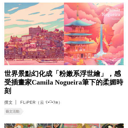
世界景點幻化成「粉嫩系浮世繪」，感
受插畫家Camila Nogueira筆下的柔媚時
刻
撰文
FLiPER（云 ʕ•͡-•ʔฅ）
藝文活動