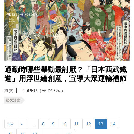
通勤時哪些舉動最討厭？「日本西武鐵
道」用浮世繪創意，宣導大眾運輸禮節
撰文
FLiPER（云 ʕ•͡-•ʔฅ）
藝文活動
««
«
…
8
9
10
11
12
13
14
15
16
17
…
»
»»