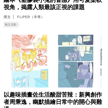
視角，揭露人類最該正視的課題
撰文
FLiPER（辛蒂）
藝文活動
以趣味插畫佐生活酸甜苦辣：新興創作
者周秉逸，幽默描繪日常中的開心與難