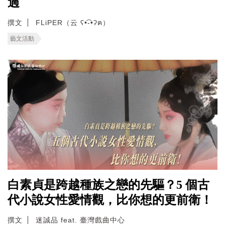
過
撰文
FLiPER（云 ʕ•͡-•ʔฅ）
藝文活動
白素貞是跨越種族之戀的先驅？5 個古
代小說女性愛情觀，比你想的更前衛！
撰文
迷誠品 feat. 臺灣戲曲中心