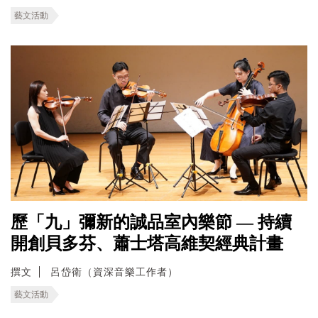
藝文活動
歷「九」彌新的誠品室內樂節 — 持續
開創貝多芬、蕭士塔高維契經典計畫
撰文
呂岱衛（資深音樂工作者）
藝文活動