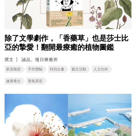
除了文學劇作，「香藥草」也是莎士比
亞的摯愛！翻開最療癒的植物圖鑑
撰文
誠品。慢日療癒所
家居雜貨
手作體驗
特別企畫
藝文活動
人文社科
健康養生
香氛美容