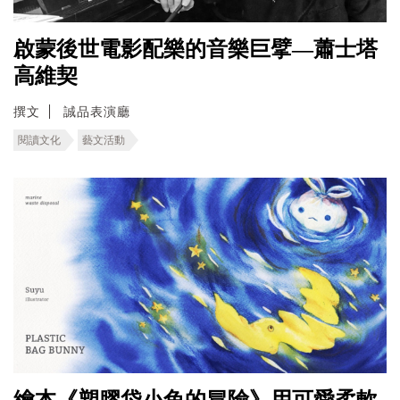
啟蒙後世電影配樂的音樂巨擘—蕭士塔
高維契
撰文
誠品表演廳
閱讀文化
藝文活動
繪本《塑膠袋小兔的冒險》用可愛柔軟