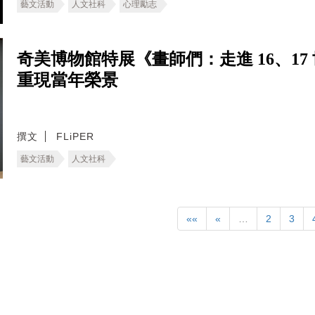
藝文活動
人文社科
心理勵志
奇美博物館特展《畫師們：走進 16、1
重現當年榮景
撰文
FLiPER
藝文活動
人文社科
««
«
…
2
3