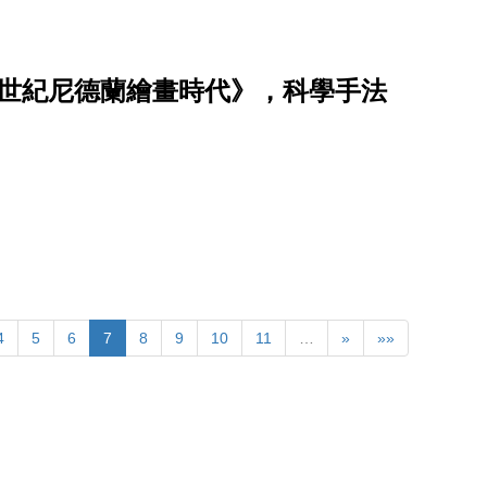
7 世紀尼德蘭繪畫時代》，科學手法
4
5
6
7
8
9
10
11
…
»
»»