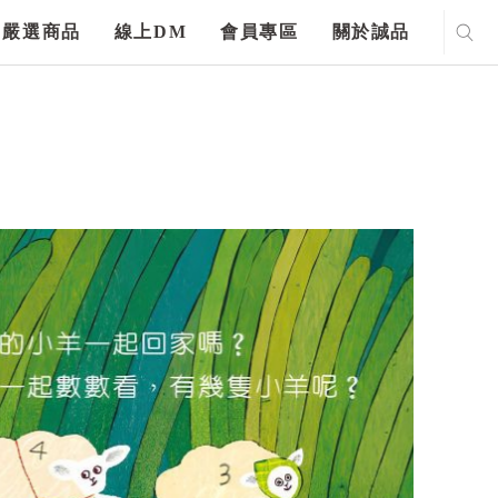
嚴選商品
線上DM
會員專區
關於誠品