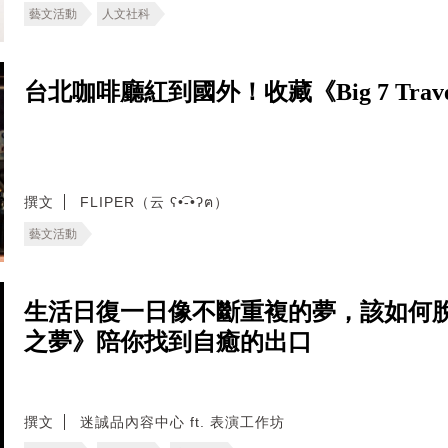
藝文活動
人文社科
台北咖啡廳紅到國外！收藏《Big 7 Tr
撰文
FLIPER（云 ʕ•͡-•ʔฅ）
藝文活動
生活日復一日像不斷重複的夢，該如何
之夢》陪你找到自癒的出口
撰文
迷誠品內容中心 ft. 表演工作坊