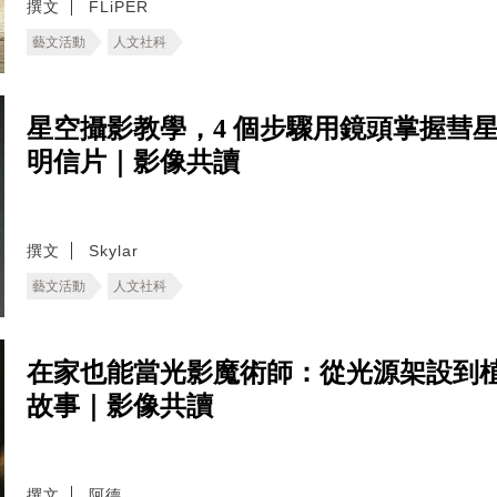
撰文
FLiPER
藝文活動
人文社科
星空攝影教學，4 個步驟用鏡頭掌握彗
明信片｜影像共讀
撰文
Skylar
藝文活動
人文社科
在家也能當光影魔術師：從光源架設到
故事｜影像共讀
撰文
阿德