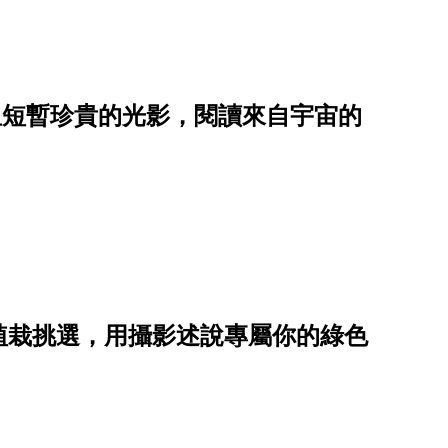
星短暫珍貴的光影，閱讀來自宇宙的
植栽挑選，用攝影述說專屬你的綠色