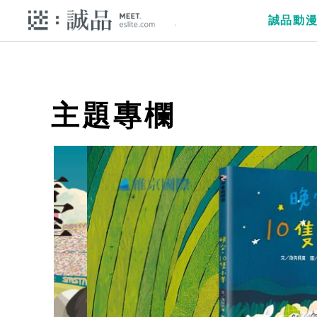
誠品動
主題專欄