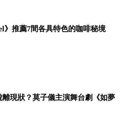
avel》推薦7間各具特色的咖啡秘境
脫離現狀？莫子儀主演舞台劇《如夢