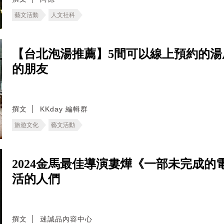
藝文活動
人文社科
【台北泡湯推薦】5間可以線上預約的
的朋友
撰文
KKday 編輯群
旅遊文化
藝文活動
2024金馬最佳導演婁燁《一部未完成
活的人們
撰文
迷誠品內容中心