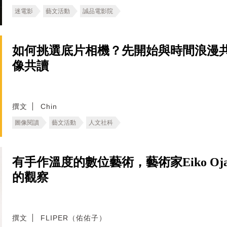
迷電影
藝文活動
誠品電影院
如何挑選底片相機？先開始與時間浪漫
像共讀
撰文
Chin
圖像閱讀
藝文活動
人文社科
有手作溫度的數位藝術，藝術家Eiko O
的觀察
撰文
FLIPER（佑佑子）