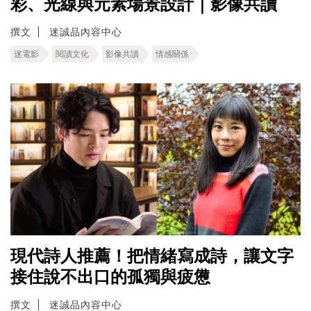
彩、光線與元素場景設計｜影像共讀
撰文
迷誠品內容中心
迷電影
閱讀文化
影像共讀
情感關係
現代詩人推薦！把情緒寫成詩，讓文字
接住說不出口的孤獨與疲憊
撰文
迷誠品內容中心