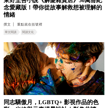
東野圭吾小說《解憂雜貨店》50萬冊紀
念愛藏版！帶你從故事解救想被理解的
情緒
撰文
重點就在括號裡
華文閱讀
閱讀文化
同志驕傲月，LGBTQ+ 影視作品的色