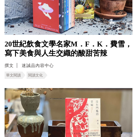
20世紀飲食文學名家M．F．K．費雪，
寫下美食與人生交織的酸甜苦辣
撰文
迷誠品內容中心
華文閱讀
閱讀文化