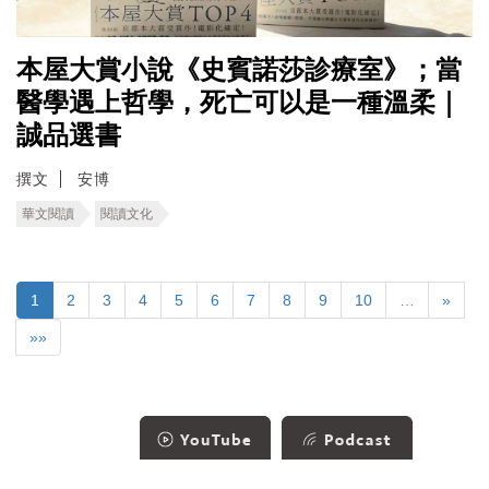
本屋大賞小說《史賓諾莎診療室》；當
醫學遇上哲學，死亡可以是一種溫柔｜
誠品選書
撰文
安博
華文閱讀
閱讀文化
1
2
3
4
5
6
7
8
9
10
…
»
»»