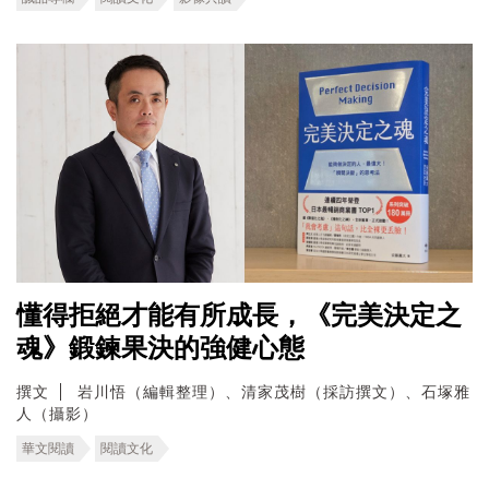
懂得拒絕才能有所成長，《完美決定之
魂》鍛鍊果決的強健心態
撰文
岩川悟（編輯整理）、清家茂樹（採訪撰文）、石塚雅
人（攝影）
華文閱讀
閱讀文化