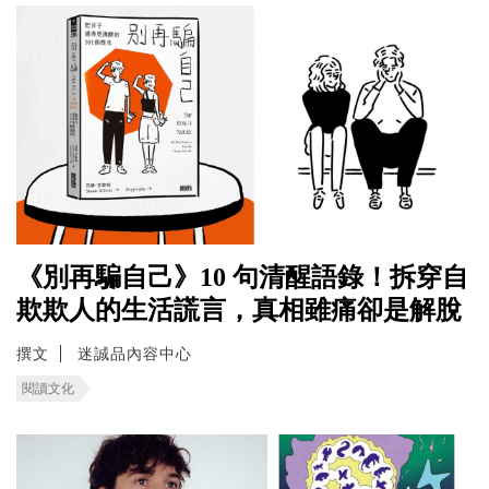
《別再騙自己》10 句清醒語錄！拆穿自
欺欺人的生活謊言，真相雖痛卻是解脫
撰文
迷誠品內容中心
閱讀文化