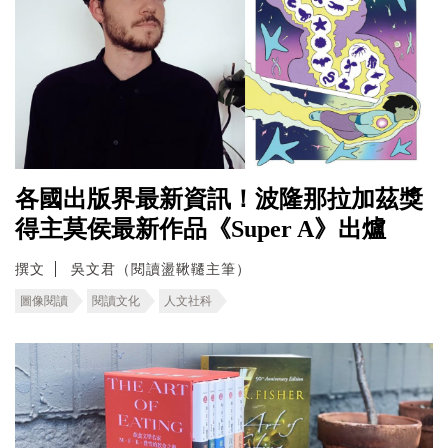
各國出版界最新資訊！波隆那拉加茲獎
得主莫侯最新作品《Super A》出爐
撰文
吳文君（閱讀盪鞦韆主筆）
圖像閱讀
閱讀文化
人文社科