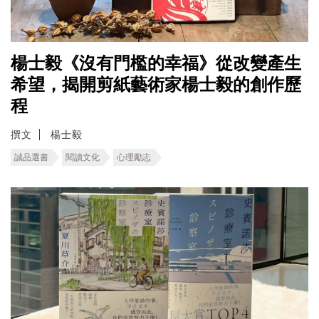
楊士毅《沒有門檻的幸福》從改變產生
希望，揭開剪紙藝術家楊士毅的創作歷
程
撰文
楊士毅
誠品選書
閱讀文化
心理勵志