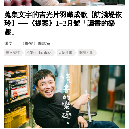
蒐集文字的吉光片羽織成歌【訪淺堤依
玲】──《提案》1+2月號「讀書的樂
趣」
撰文
《提案》編輯室
華文閱讀
提案on the desk
人物故事
閱讀文化