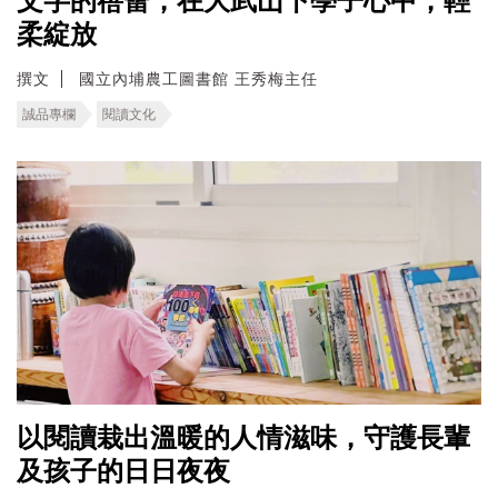
文字的蓓蕾，在大武山下學子心中，輕
柔綻放
撰文
國立內埔農工圖書館 王秀梅主任
誠品專欄
閱讀文化
以閱讀栽出溫暖的人情滋味，守護長輩
及孩子的日日夜夜