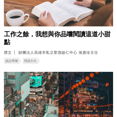
工作之餘，我想與你品嚐閱讀這道小甜
點
撰文
財團法人高雄市私立聖淵啟仁中心 張惠珍主任
誠品專欄
閱讀文化