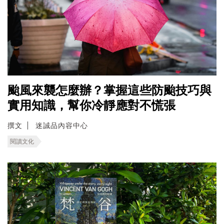
颱風來襲怎麼辦？掌握這些防颱技巧與
實用知識，幫你冷靜應對不慌張
撰文
迷誠品內容中心
閱讀文化