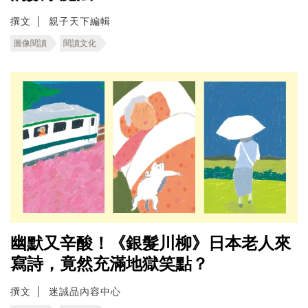
撰文
親子天下編輯
圖像閱讀
閱讀文化
幽默又辛酸！《銀髮川柳》日本老人來
寫詩，竟然充滿地獄笑點？
撰文
迷誠品內容中心