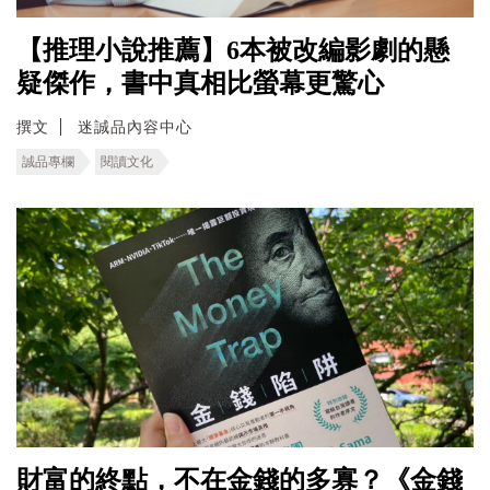
【推理小說推薦】6本被改編影劇的懸
疑傑作，書中真相比螢幕更驚心
撰文
迷誠品內容中心
誠品專欄
閱讀文化
財富的終點，不在金錢的多寡？《金錢