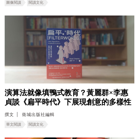
圖像閱讀
閱讀文化
演算法就像填鴨式教育？黃麗群×李惠
貞談《扁平時代》下展現創意的多樣性
撰文
衛城出版社編輯
華文閱讀
閱讀文化