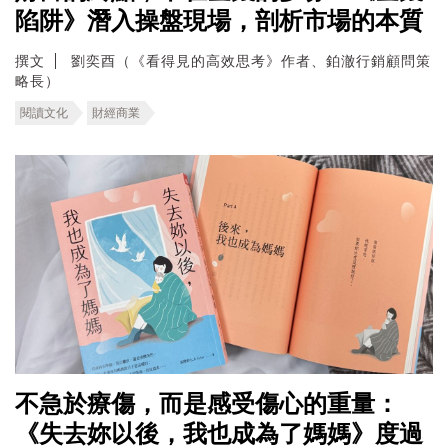
陷阱》潛入操盤現場，剖析市場的本質
撰文
劉奕酉（《看得見的高效思考》作者、鉑澈行銷顧問策
略長）
閱讀文化
財經商業
不急於療傷，而是感受傷心的重量：
《失去妳以後，我也成為了媽媽》度過