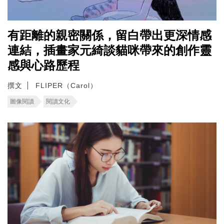
有距離的親密關係，留白帶出更深情感
連結，插畫家元綺談貓咪帶來的創作靈
感與心路歷程
撰文
FLIPER（Carol）
圖像閱讀
閱讀文化