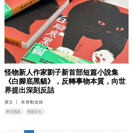
怪物新人作家劉子新首部短篇小說集
《白腳底黑貓》，反轉事物本質，向世
界提出深刻反詰
撰文
朱宥勳老師
華文閱讀
閱讀文化