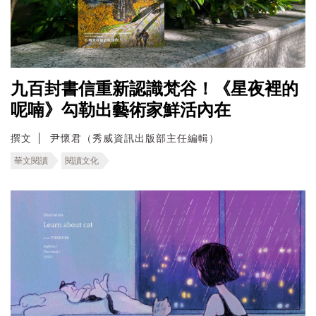
九百封書信重新認識梵谷！《星夜裡的
呢喃》勾勒出藝術家鮮活內在
撰文
尹懷君（秀威資訊出版部主任編輯）
華文閱讀
閱讀文化