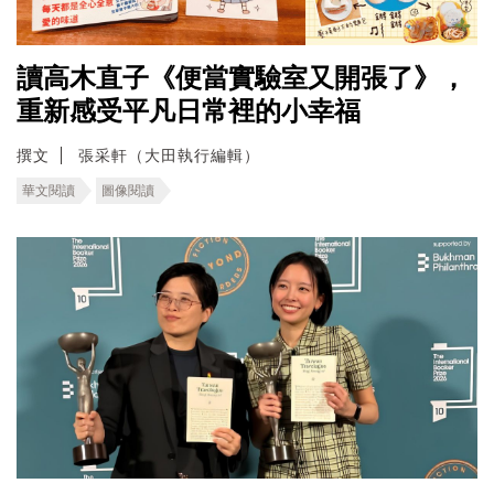
讀高木直子《便當實驗室又開張了》，
重新感受平凡日常裡的小幸福
撰文
張采軒（大田執行編輯）
華文閱讀
圖像閱讀