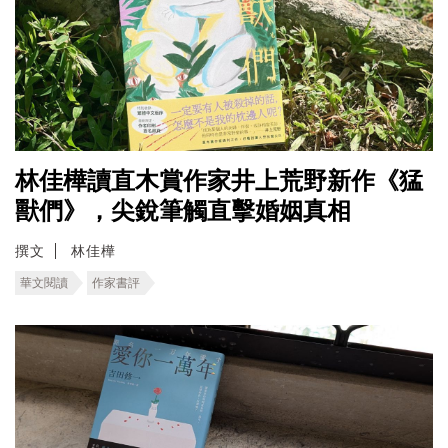
林佳樺讀直木賞作家井上荒野新作《猛
獸們》，尖銳筆觸直擊婚姻真相
撰文
林佳樺
華文閱讀
作家書評