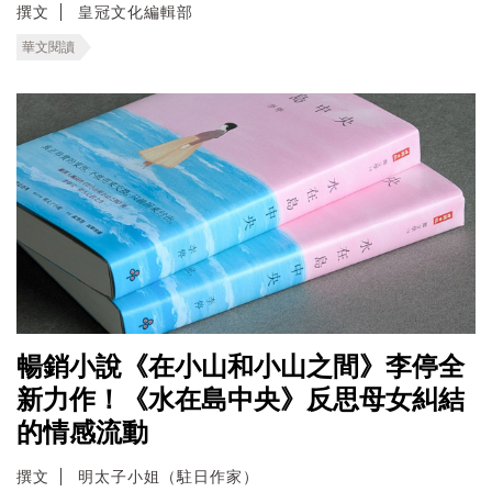
撰文
皇冠文化編輯部
華文閱讀
暢銷小說《在小山和小山之間》李停全
新力作！《水在島中央》反思母女糾結
的情感流動
撰文
明太子小姐（駐日作家）