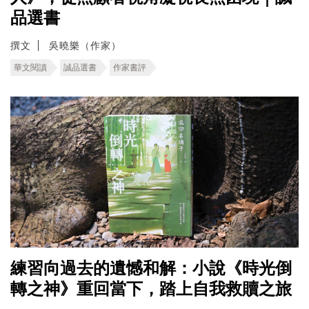
品選書
撰文
吳曉樂（作家）
華文閱讀
誠品選書
作家書評
練習向過去的遺憾和解：小說《時光倒
轉之神》重回當下，踏上自我救贖之旅