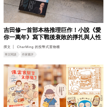
吉田修一首部本格推理巨作！小說《愛
你一萬年》寫下戰後衰敗的掙扎與人性
撰文
CharMing 的投幣式置物櫃
華文閱讀
作家書評