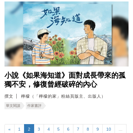
小說《如果海知道》面對成長帶來的孤
獨不安，修復曾經破碎的內心
撰文
檸檬（「檸檬的家」粉絲頁版主、出版人）
華文閱讀
作家書評
«
1
2
3
4
5
6
7
8
9
10
…