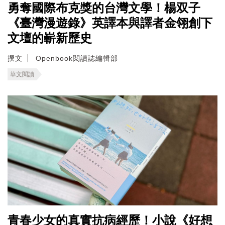
勇奪國際布克獎的台灣文學！楊双子
《臺灣漫遊錄》英譯本與譯者金翎創下
文壇的嶄新歷史
撰文
Openbook閱讀誌編輯部
華文閱讀
青春少女的真實抗病經歷！小說《好想