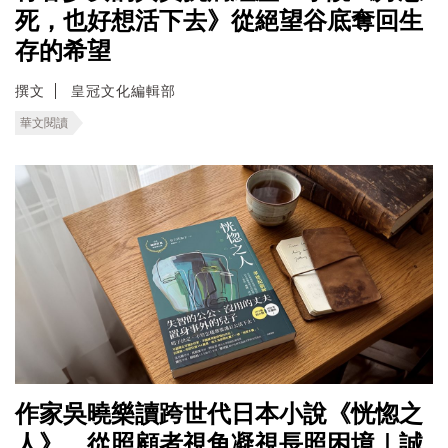
死，也好想活下去》從絕望谷底奪回生
存的希望
撰文
皇冠文化編輯部
華文閱讀
作家吳曉樂讀跨世代日本小說《恍惚之
人》，從照顧者視角凝視長照困境｜誠