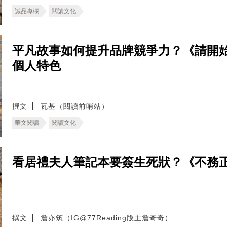
誠品專欄
閱讀文化
平凡故事如何提升品牌競爭力？《請開
個人特色
撰文
瓦基（閱讀前哨站）
華文閱讀
閱讀文化
看居禮夫人筆記本要簽生死狀？《不務
撰文
詹亦筑（IG@77Reading版主詹奇奇）