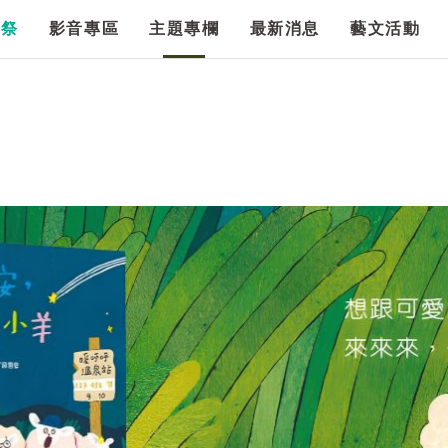
漫祭
影音專區
主題專欄
最新消息
藝文活動