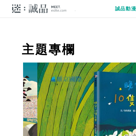
誠品動
主題專欄