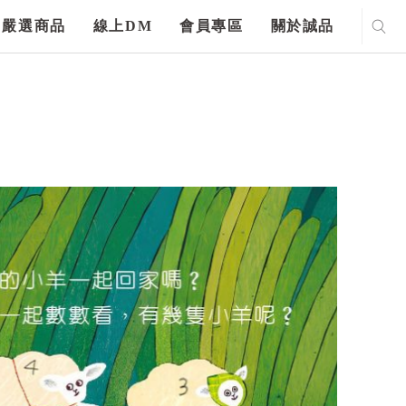
嚴選商品
線上DM
會員專區
關於誠品