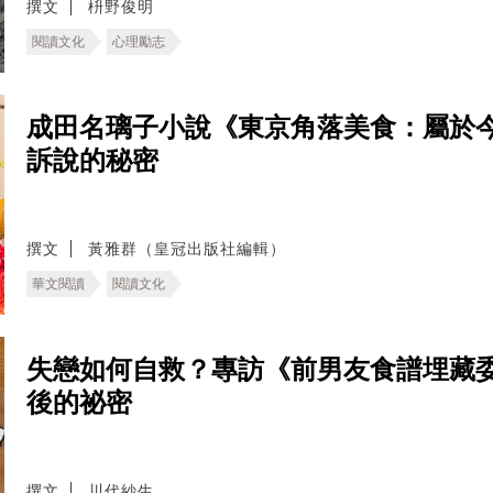
撰文
枡野俊明
閱讀文化
心理勵志
成田名璃子小說《東京角落美食：屬於
訴說的秘密
撰文
黃雅群（皇冠出版社編輯）
華文閱讀
閱讀文化
失戀如何自救？專訪《前男友食譜埋藏
後的祕密
撰文
川代紗生