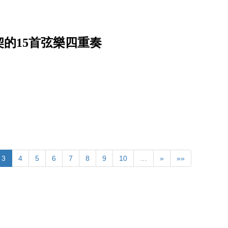
的15首弦樂四重奏
3
4
5
6
7
8
9
10
…
»
»»