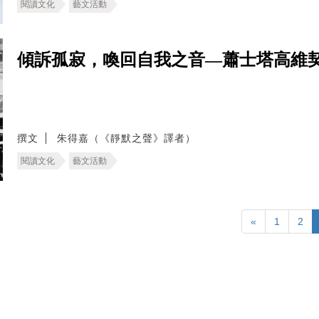
閱讀文化
藝文活動
傾訴孤寂，喚回自我之音—蕭士塔高維契
撰文
朱得嘉（《靜默之聲》譯者）
閱讀文化
藝文活動
«
1
2