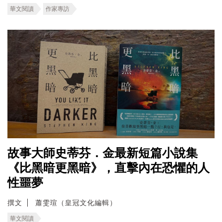
華文閱讀
作家專訪
故事大師史蒂芬．金最新短篇小說集
《比黑暗更黑暗》，直擊內在恐懼的人
性噩夢
撰文
蕭雯瑄（皇冠文化編輯）
華文閱讀