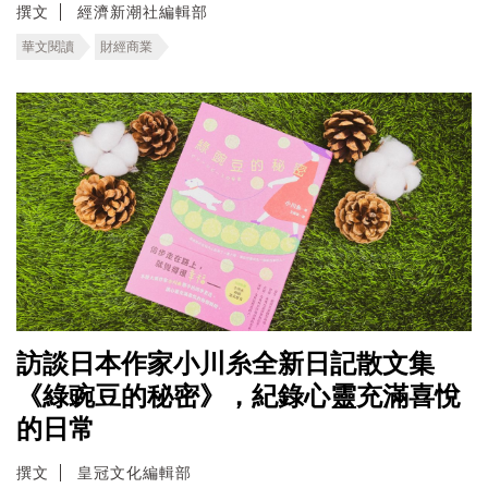
撰文
經濟新潮社編輯部
華文閱讀
財經商業
訪談日本作家小川糸全新日記散文集
《綠豌豆的秘密》，紀錄心靈充滿喜悅
的日常
撰文
皇冠文化編輯部