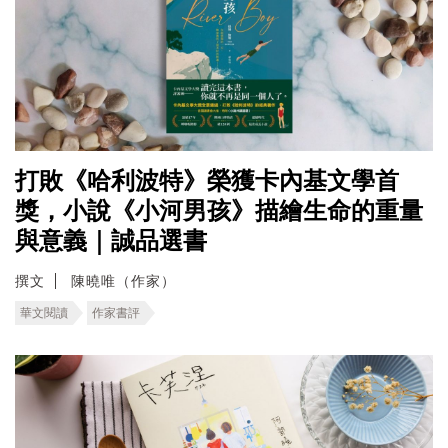
打敗《哈利波特》榮獲卡內基文學首
獎，小說《小河男孩》描繪生命的重量
與意義｜誠品選書
撰文
陳曉唯（作家）
華文閱讀
作家書評