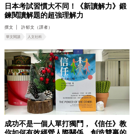
日本考試習慣大不同！《新讀解力》鍛
鍊閱讀解題的超強理解力
撰文
許郁文（譯者）
華文閱讀
人文社科
成功不是一個人單打獨鬥，《信任》教
你如何有效經營人際關係，創造雙贏的