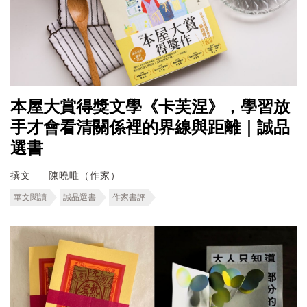
本屋大賞得獎文學《卡芙涅》，學習放
手才會看清關係裡的界線與距離｜誠品
選書
撰文
陳曉唯（作家）
華文閱讀
誠品選書
作家書評