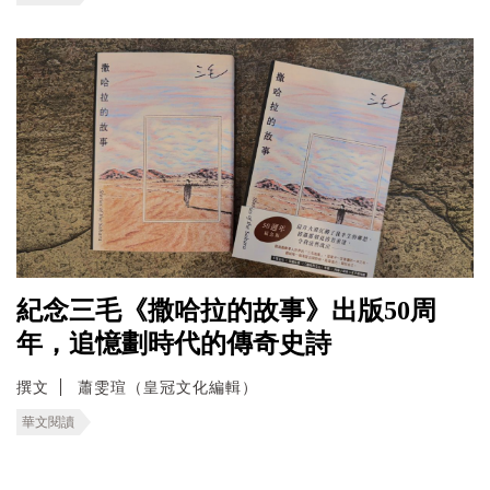
紀念三毛《撒哈拉的故事》出版50周
年，追憶劃時代的傳奇史詩
撰文
蕭雯瑄（皇冠文化編輯）
華文閱讀