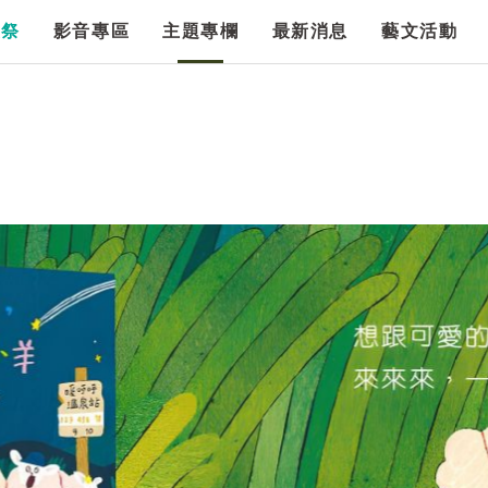
漫祭
影音專區
主題專欄
最新消息
藝文活動