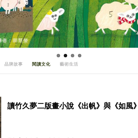
品牌故事
閱讀文化
藝術生活
讀竹久夢二版畫小說《出帆》與《如風