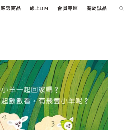
嚴選商品
線上DM
會員專區
關於誠品