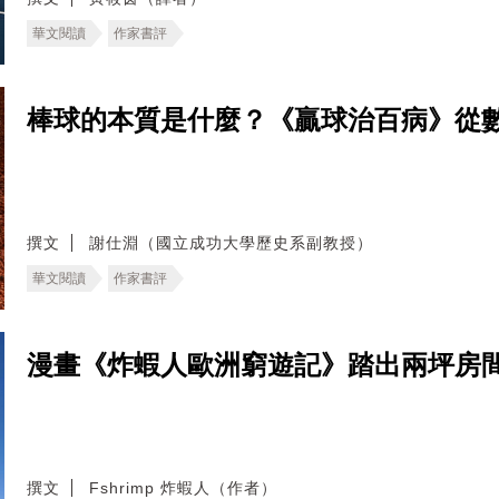
華文閱讀
作家書評
棒球的本質是什麼？《贏球治百病》從
撰文
謝仕淵（國立成功大學歷史系副教授）
華文閱讀
作家書評
漫畫《炸蝦人歐洲窮遊記》踏出兩坪房
撰文
Fshrimp 炸蝦人（作者）