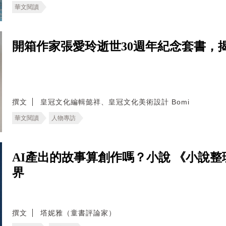
華文閱讀
開箱作家張愛玲逝世30週年紀念套書，
撰文
皇冠文化編輯懿祥、皇冠文化美術設計 Bomi
華文閱讀
人物專訪
AI產出的故事算創作嗎？小說 《小說
界
撰文
塔妮雅（童書評論家）