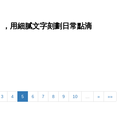
》，用細膩文字刻劃日常點滴
3
4
5
6
7
8
9
10
…
»
»»