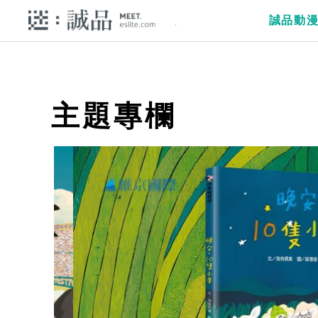
誠品動
主題專欄