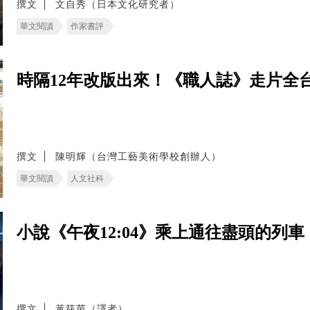
撰文
文自秀（日本文化研究者）
華文閱讀
作家書評
時隔12年改版出來！《職人誌》走片全
撰文
陳明輝（台灣工藝美術學校創辦人）
華文閱讀
人文社科
小說《午夜12:04》乘上通往盡頭的列
撰文
黃筱茵（譯者）