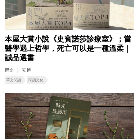
本屋大賞小說《史賓諾莎診療室》；當
醫學遇上哲學，死亡可以是一種溫柔｜
誠品選書
撰文
安博
華文閱讀
閱讀文化