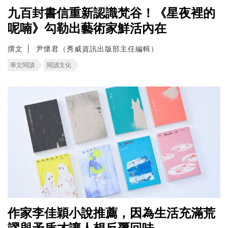
九百封書信重新認識梵谷！《星夜裡的
呢喃》勾勒出藝術家鮮活內在
撰文
尹懷君（秀威資訊出版部主任編輯）
華文閱讀
閱讀文化
作家李佳穎小說推薦，因為生活充滿荒