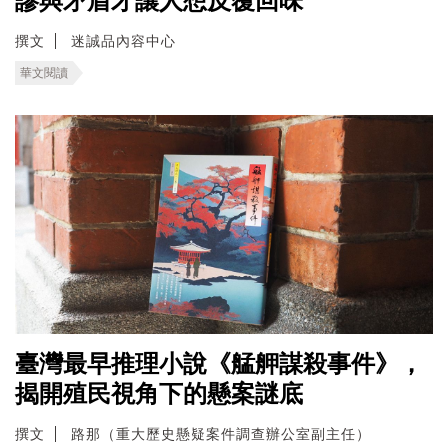
謬與矛盾才讓人想反覆回味
撰文
迷誠品內容中心
華文閱讀
臺灣最早推理小說《艋舺謀殺事件》，
揭開殖民視角下的懸案謎底
撰文
路那（重大歷史懸疑案件調查辦公室副主任）