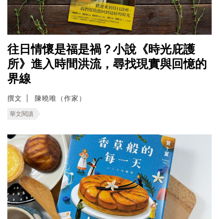
往日情懷是福是禍？小說《時光庇護
所》進入時間洪流，尋找現實與回憶的
界線
撰文
陳曉唯（作家）
華文閱讀