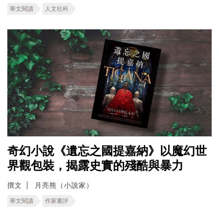
華文閱讀
人文社科
奇幻小說《遺忘之國提嘉納》以魔幻世
界觀包裝，揭露史實的殘酷與暴力
撰文
月亮熊（小說家）
華文閱讀
作家書評