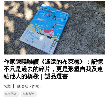
作家陳曉唯讀《遙遠的布萊梅》：記憶
不只是過去的碎片，更是形塑自我及連
結他人的橋樑｜誠品選書
撰文
陳曉唯（作家）
華文閱讀
作家書評