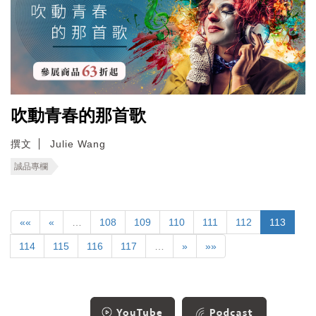
吹動青春的那首歌
撰文
Julie Wang
誠品專欄
««
«
…
108
109
110
111
112
113
114
115
116
117
…
»
»»