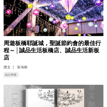
周遊板橋耶誕城，聖誕節約會的最佳行
程～│誠品生活板橋店、誠品生活新板
店
撰文
張鴻棋
誠品專欄