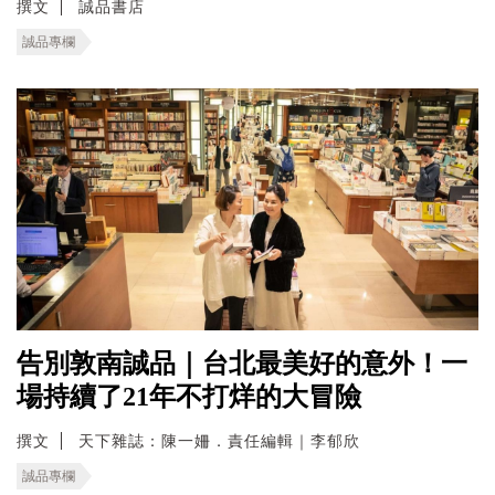
撰文
誠品書店
誠品專欄
告別敦南誠品｜台北最美好的意外！一
場持續了21年不打烊的大冒險
撰文
天下雜誌：陳一姍．責任編輯｜李郁欣
誠品專欄