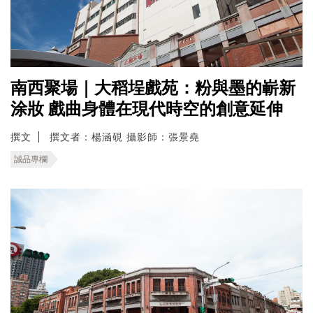
南西聚場｜大稻埕戲苑：粉與墨的嶄新
涂妝 戲曲身體在現代時空的創意延伸
撰文
撰文者：楊涵硯 攝影師：張景堯
誠品專欄