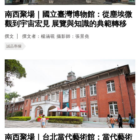
南西聚場｜國立臺灣博物館：從塵埃微
觀到宇宙宏見 展覽與知識的典範轉移
撰文
撰文者：楊涵硯 攝影師：張景堯
誠品專欄
南西聚場｜台北當代藝術館：當代藝術