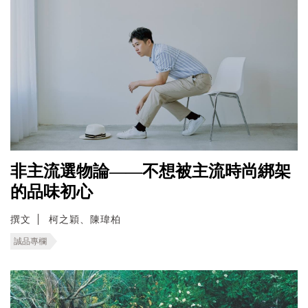
非主流選物論——不想被主流時尚綁架
的品味初心
撰文
柯之穎、陳瑋柏
誠品專欄