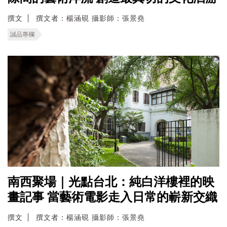
撰文
撰文者：楊涵硯 攝影師：張景堯
誠品專欄
南西聚場｜光點台北：純白洋樓裡的映
畫記事 當藝術電影走入日常的嶄新交織
撰文
撰文者：楊涵硯 攝影師：張景堯