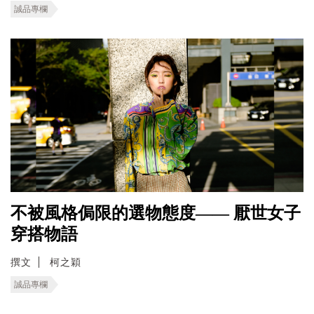
誠品專欄
不被風格侷限的選物態度—— 厭世女子
穿搭物語
撰文
柯之穎
誠品專欄