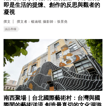
即是生活的提煉、創作的反思與觀者的
凝視
撰文
撰文者：楊涵硯 攝影師：張景堯
誠品專欄
南西聚場｜台北國際藝術村：台灣與國
際間的藝術洋流 創造最真切的文化洄游