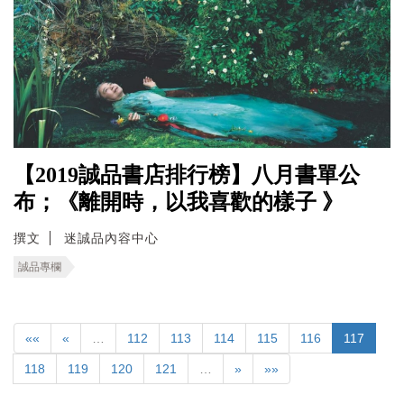
【2019誠品書店排行榜】八月書單公
布；《離開時，以我喜歡的樣子 》
撰文
迷誠品內容中心
誠品專欄
««
«
…
112
113
114
115
116
117
118
119
120
121
…
»
»»