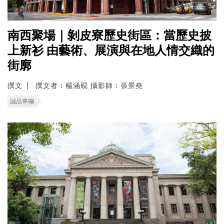
南西聚場｜剝皮寮歷史街區：當歷史披
上新衫 由藝術、展演與在地人情交織的
街廓
撰文
撰文者：楊涵硯 攝影師：張景堯
誠品專欄