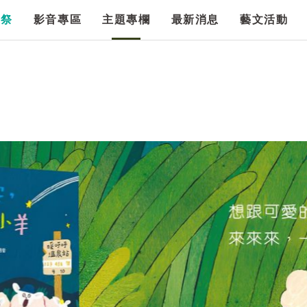
漫祭
影音專區
主題專欄
最新消息
藝文活動