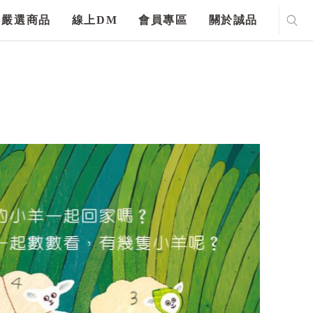
嚴選商品
線上DM
會員專區
關於誠品