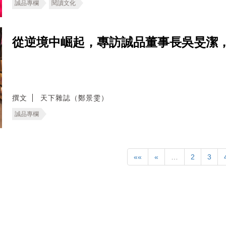
誠品專欄
閱讀文化
從逆境中崛起，專訪誠品董事長吳旻潔
撰文
天下雜誌（鄭景雯）
誠品專欄
««
«
…
2
3