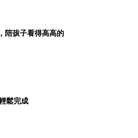
，陪孩子看得高高的
輕鬆完成