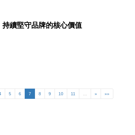
，持續堅守品牌的核心價值
4
5
6
7
8
9
10
11
…
»
»»