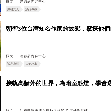
撰文
迷誠品內容中心
風格文具
誠品專欄
朝聖3位台灣知名作家的故鄉，窺探他們
撰文
迷誠品內容中心
誠品專欄
人物故事
接軌高牆外的世界，為暗室點燈，學會
撰文
法務部矯正署八德外役監獄 許淳皓教誨師