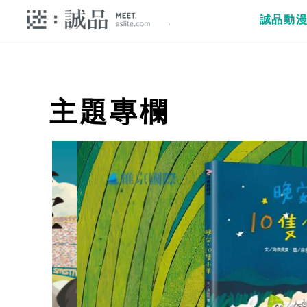
誠品動
主題專欄