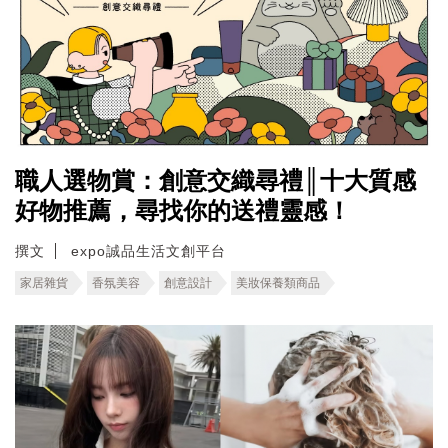
職人選物賞：創意交織尋禮║十大質感
好物推薦，尋找你的送禮靈感！
撰文
expo誠品生活文創平台
家居雜貨
香氛美容
創意設計
美妝保養類商品