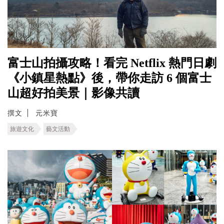
富士山拍攝攻略！看完 Netflix 熱門日劇
《小鎮星熱點》後，帶你走訪 6 個富士
山超好拍美景｜影像共讀
撰文
元米寶
旅遊文化
藝文活動