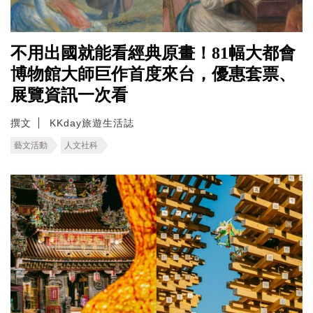
不用出國就能看經典原畫！81幅大都會
博物館大師巨作首度來台，優惠套票、
展覽資訊一次看
撰文
KKday旅遊生活誌
藝文活動
人文社科