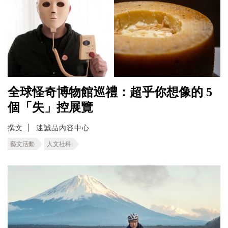
全球怪奇博物館巡禮：超乎你想像的 5
個「失」控展覽
撰文
迷誠品內容中心
藝文活動
人文社科