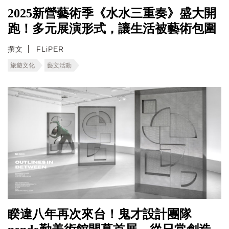
2025新營藝術季《水水三重奏》盛大開
跑！多元展演形式，讓生活被藝術包圍
撰文
FLiPER
旅遊文化
藝文活動
睽違八年再次來台！鬼才設計團隊