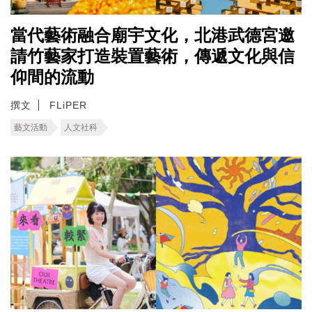
當代藝術融合廟宇文化，北港武德宮邀
請竹藝家打造裝置藝術，傳遞文化與信
仰間的流動
撰文
FLiPER
藝文活動
人文社科