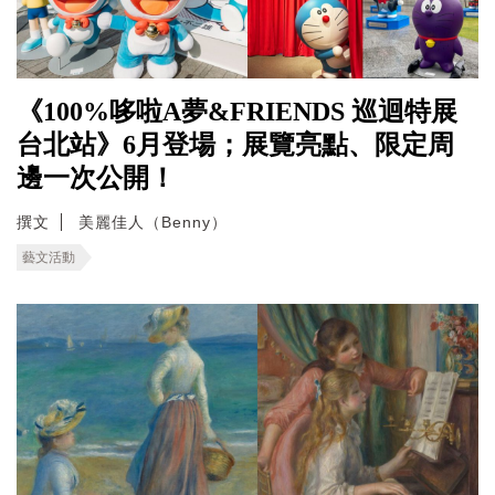
《100%哆啦A夢&FRIENDS 巡迴特展
台北站》6月登場；展覽亮點、限定周
邊一次公開！
撰文
美麗佳人（Benny）
藝文活動