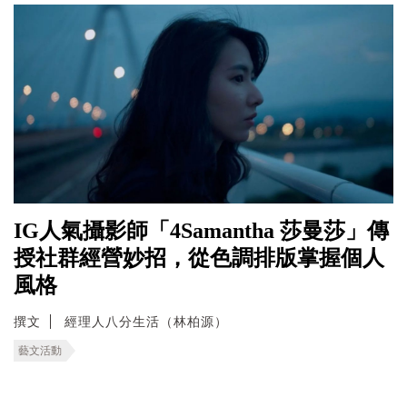
IG人氣攝影師「4Samantha 莎曼莎」傳
授社群經營妙招，從色調排版掌握個人
風格
撰文
經理人八分生活（林柏源）
藝文活動