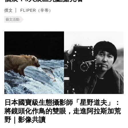
撰文
FLIPER（辛蒂）
藝文活動
日本國寶級生態攝影師「星野道夫」：
將鏡頭化作鳥的雙眼，走進阿拉斯加荒
野｜影像共讀