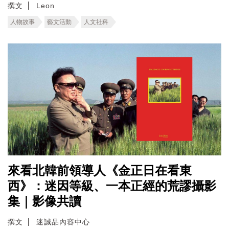
撰文
Leon
人物故事
藝文活動
人文社科
來看北韓前領導人《金正日在看東
西》：迷因等級、一本正經的荒謬攝影
集｜影像共讀
撰文
迷誠品內容中心