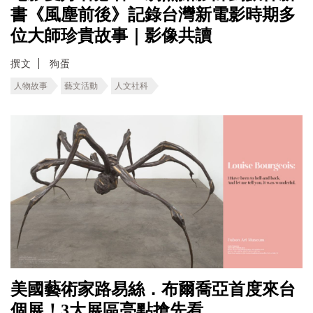
書《風塵前後》記錄台灣新電影時期多
位大師珍貴故事｜影像共讀
撰文
狗蛋
人物故事
藝文活動
人文社科
美國藝術家路易絲．布爾喬亞首度來台
個展！3大展區亮點搶先看