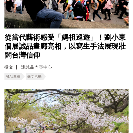
從當代藝術感受「媽祖巡遊」！劉小東
個展誠品畫廊亮相，以寫生手法展現壯
闊台灣信仰
撰文
迷誠品內容中心
誠品專欄
藝文活動