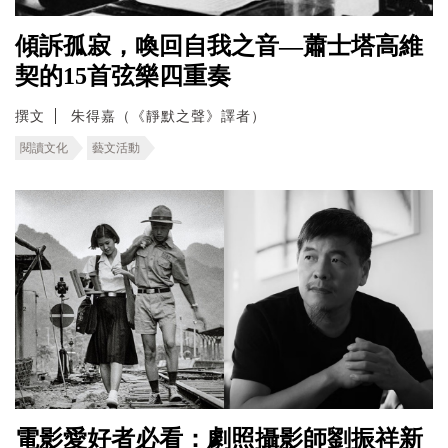
傾訴孤寂，喚回自我之音—蕭士塔高維
契的15首弦樂四重奏
撰文
朱得嘉（《靜默之聲》譯者）
閱讀文化
藝文活動
電影愛好者必看：劇照攝影師劉振祥新