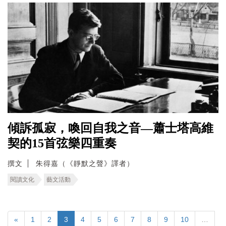
傾訴孤寂，喚回自我之音—蕭士塔高維
契的15首弦樂四重奏
撰文
朱得嘉（《靜默之聲》譯者）
閱讀文化
藝文活動
«
1
2
3
4
5
6
7
8
9
10
…