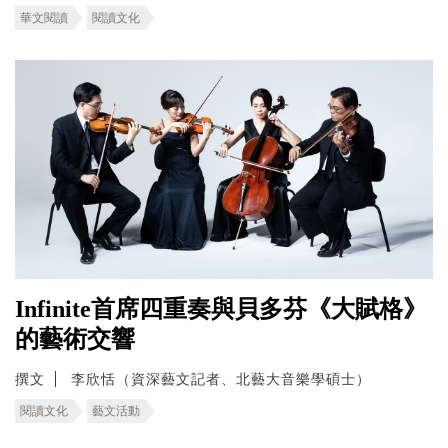
華文閱讀
閱讀文化
Infinite首席四重奏與貝多芬《大賦格》
的藝術交響
撰文
李欣恬（資深藝文記者、北藝大音樂學碩士）
閱讀文化
藝文活動