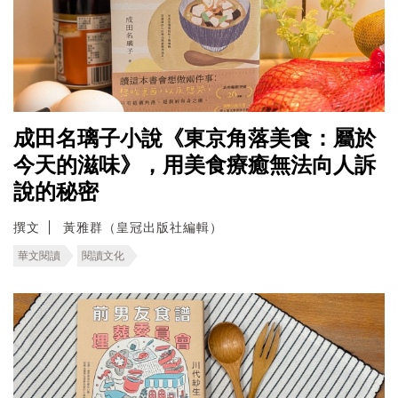
成田名璃子小說《東京角落美食：屬於
今天的滋味》，用美食療癒無法向人訴
說的秘密
撰文
黃雅群（皇冠出版社編輯）
華文閱讀
閱讀文化