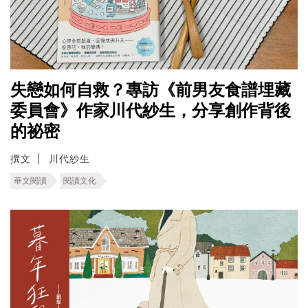
失戀如何自救？專訪《前男友食譜埋藏
委員會》作家川代紗生，分享創作背後
的祕密
撰文
川代紗生
華文閱讀
閱讀文化