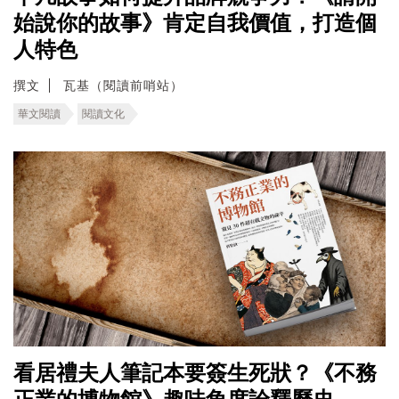
始說你的故事》肯定自我價值，打造個
人特色
撰文
瓦基（閱讀前哨站）
華文閱讀
閱讀文化
看居禮夫人筆記本要簽生死狀？《不務