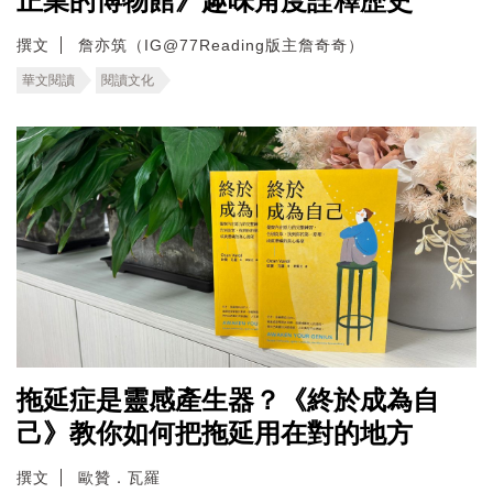
正業的博物館》趣味角度詮釋歷史
撰文
詹亦筑（IG@77Reading版主詹奇奇）
華文閱讀
閱讀文化
拖延症是靈感產生器？《終於成為自
己》教你如何把拖延用在對的地方
撰文
歐贊．瓦羅