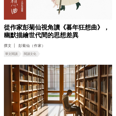
從作家彭菊仙視角讀《暮年狂想曲》，
幽默描繪世代間的思想差異
撰文
彭菊仙（作家）
華文閱讀
閱讀文化