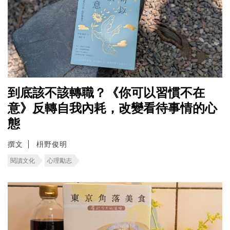
到底該不該轉職？《你可以習慣不在
意》反轉自我內耗，改變看待事情的心
態
撰文
枡野俊明
閱讀文化
心理勵志