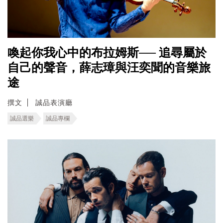
喚起你我心中的布拉姆斯── 追尋屬於
自己的聲音，薛志璋與汪奕聞的音樂旅
途
撰文
誠品表演廳
誠品選樂
誠品專欄