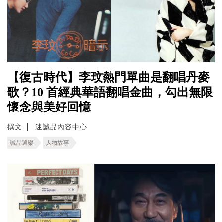
【復古時代】李玟熱門單曲是翻唱丹麥
歌？10 首經典華語翻唱金曲，勾出無限
懷念與美好回憶
撰文
迷誠品內容中心
誠品選樂
人物故事