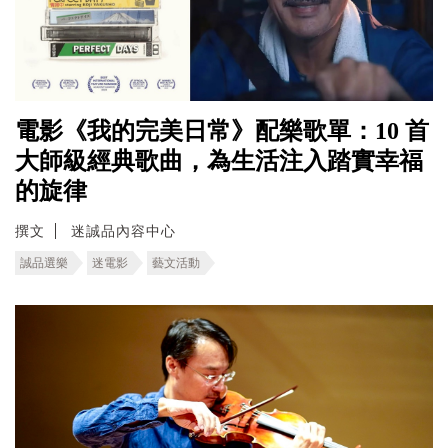
電影《我的完美日常》配樂歌單：10 首
大師級經典歌曲，為生活注入踏實幸福
的旋律
撰文
迷誠品內容中心
誠品選樂
迷電影
藝文活動