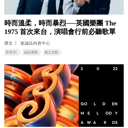
時而溫柔，時而暴烈──英國樂團 The
1975 首次來台，演唱會行前必聽歌單
撰文
迷誠品內容中心
影音3C
誠品選樂
藝文活動