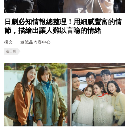
日劇必知情報總整理！用細膩豐富的情
節，描繪出讓人難以言喻的情緒
撰文
迷誠品內容中心
迷日劇