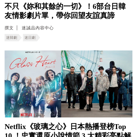
不只《妳和其餘的一切》！6部台日韓
友情影劇片單，帶你回望友誼真諦
撰文
迷誠品內容中心
迷韓劇
迷日劇
Netflix《玻璃之心》日本熱播登榜Top
10 ！忠實還原小說情節 3 大精彩亮點解