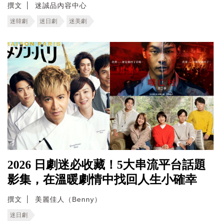
撰文
迷誠品內容中心
迷韓劇
迷日劇
迷美劇
2026 日劇迷必收藏！5大串流平台話題
影集，在溫暖劇情中找回人生小確幸
撰文
美麗佳人（Benny）
迷日劇