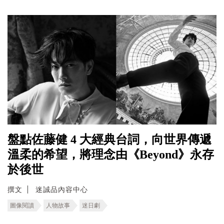
盤點佐藤健 4 大經典台詞，向世界傳遞
溫柔的希望，將理念由《Beyond》永存
於後世
撰文
迷誠品內容中心
圖像閱讀
人物故事
迷日劇