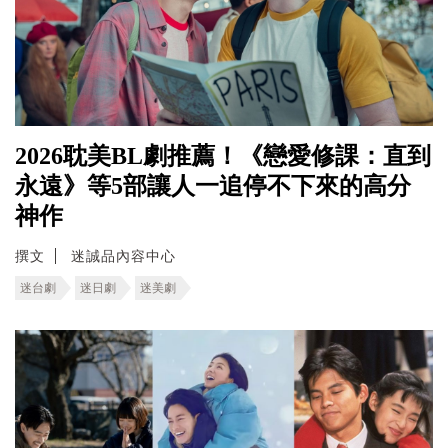
2026耽美BL劇推薦！《戀愛修課：直到
永遠》等5部讓人一追停不下來的高分
神作
撰文
迷誠品內容中心
迷台劇
迷日劇
迷美劇