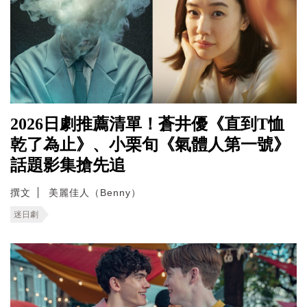
2026日劇推薦清單！蒼井優《直到T恤
乾了為止》、小栗旬《氣體人第一號》
話題影集搶先追
撰文
美麗佳人（Benny）
迷日劇