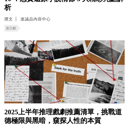
析
撰文
迷誠品內容中心
迷日劇
2025上半年推理戲劇推薦清單，挑戰道
德極限與黑暗，窺探人性的本質