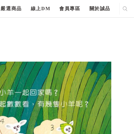
嚴選商品
線上DM
會員專區
關於誠品