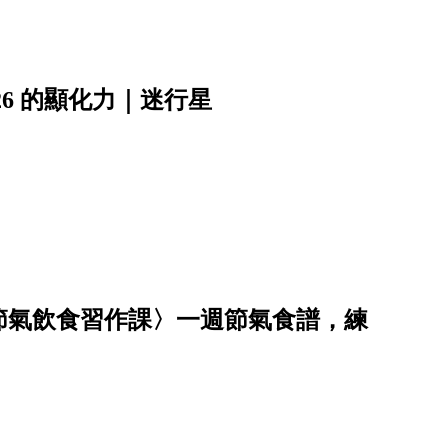
6 的顯化力｜迷行星
節氣飲食習作課〉一週節氣食譜，練