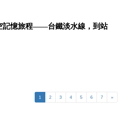
時空記憶旅程――台鐵淡水線，到站
1
2
3
4
5
6
7
»