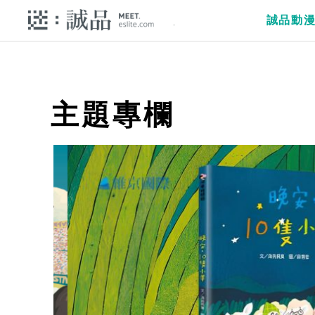
誠品動
主題專欄