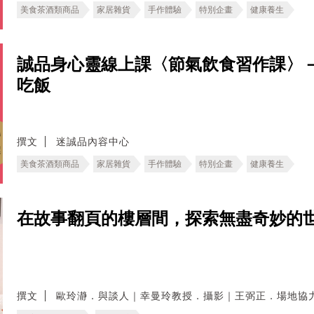
美食茶酒類商品
家居雜貨
手作體驗
特別企畫
健康養生
誠品身心靈線上課〈節氣飲食習作課〉
吃飯
撰文
迷誠品內容中心
美食茶酒類商品
家居雜貨
手作體驗
特別企畫
健康養生
在故事翻頁的樓層間，探索無盡奇妙的
撰文
歐玲瀞．與談人｜幸曼玲教授．攝影｜王弼正．場地協