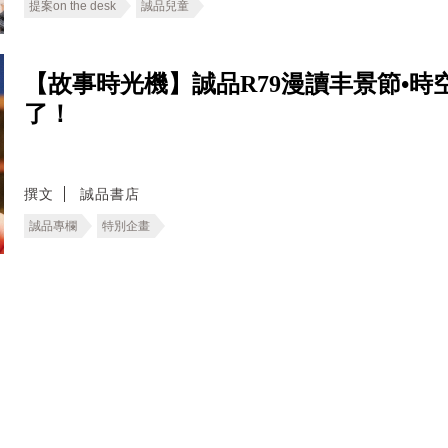
提案on the desk
誠品兒童
【故事時光機】誠品R79漫讀丰景節•
了！
撰文
誠品書店
誠品專欄
特別企畫