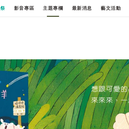
漫祭
影音專區
主題專欄
最新消息
藝文活動