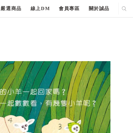
嚴選商品
線上DM
會員專區
關於誠品