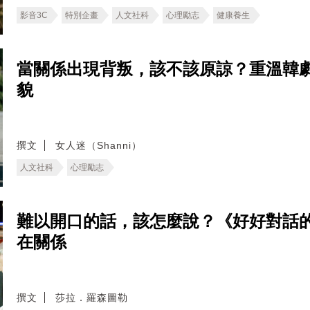
影音3C
特別企畫
人文社科
心理勵志
健康養生
當關係出現背叛，該不該原諒？重溫韓
貌
撰文
女人迷（Shanni）
人文社科
心理勵志
難以開口的話，該怎麼說？《好好對話
在關係
撰文
莎拉．羅森圖勒