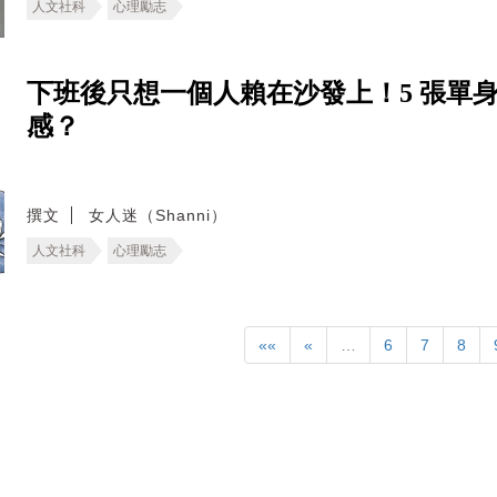
人文社科
心理勵志
下班後只想一個人賴在沙發上！5 張單
感？
撰文
女人迷（Shanni）
人文社科
心理勵志
««
«
…
6
7
8