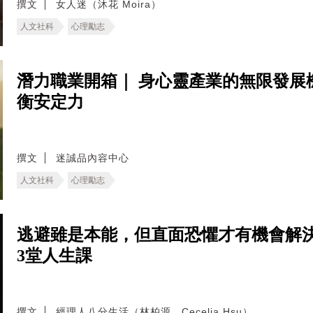
撰文
女人迷（沐花 Moira）
人文社科
心理勵志
潛力職業開箱｜ 身心靈產業的無限發展
衡安定力
撰文
迷誠品內容中心
人文社科
心理勵志
逃避雖是本能，但直面恐懼才有機會解
3堂人生課
撰文
經理人八分生活（林柏源、Cecelia Hsu）