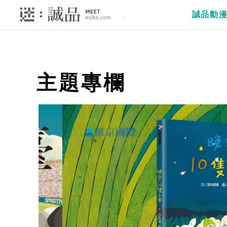
誠品動
主題專欄