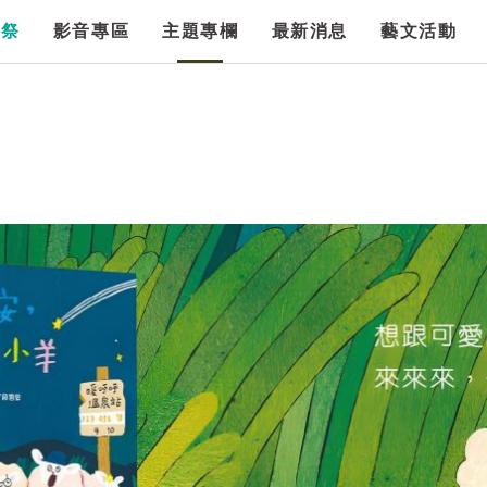
漫祭
影音專區
主題專欄
最新消息
藝文活動