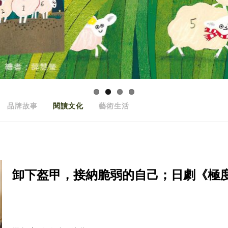
品牌故事
閱讀文化
藝術生活
卸下盔甲，接納脆弱的自己；日劇《極