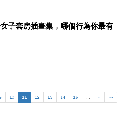
身女子套房插畫集，哪個行為你最有
9
10
11
12
13
14
15
…
»
»»