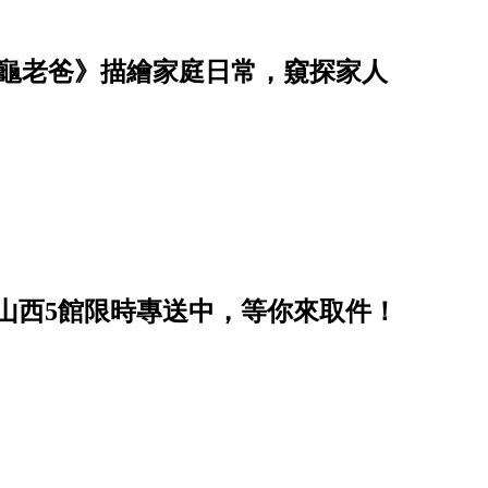
烏龜老爸》描繪家庭日常，窺探家人
遞華山西5館限時專送中，等你來取件！