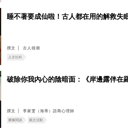
睡不著要成仙啦！古人都在用的解救失
撰文
古人很潮
人文社科
破除你我內心的陰暗面：《岸邊露伴在
撰文
李家雯（海蒂）諮商心理師
圖像閱讀
藝文活動