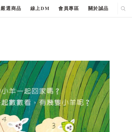
嚴選商品
線上DM
會員專區
關於誠品