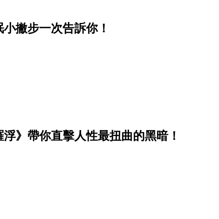
眠小撇步一次告訴你！
羅浮》帶你直擊人性最扭曲的黑暗！