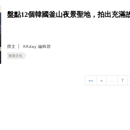
盤點12個韓國釜山夜景聖地，拍出充滿
撰文
KKday 編輯群
旅遊文化
««
«
…
7