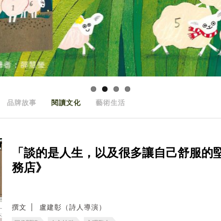
品牌故事
閱讀文化
藝術生活
「談的是人生，以及很多讓自己舒服的
務店》
撰文
盧建彰（詩人導演）