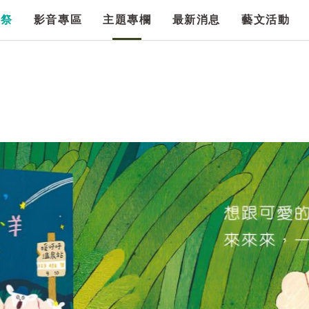
漫祭
影音專區
主題專欄
最新消息
藝文活動