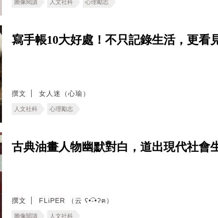
圖像閱讀
人文社科
心理勵志
寫手帳10大好處！不只記錄生活，更看
撰文
女人迷（心瑜）
人文社科
心理勵志
古典油畫人物幽默對白，道出現代社會
撰文
FLiPER （云 ʕ•͡-•ʔฅ）
圖像閱讀
人文社科