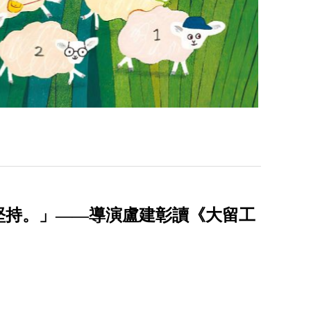
堅持。」——導演盧建彰讀《大留工