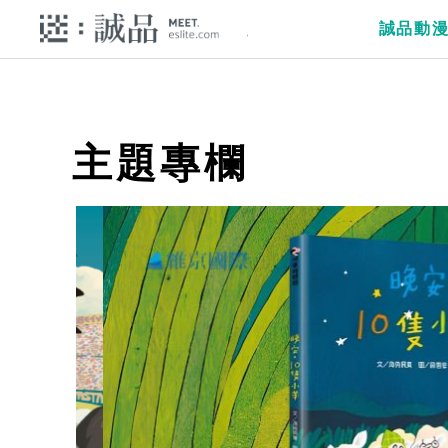
誠品動
主題專欄