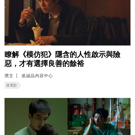
瞭解《模仿犯》隱含的人性啟示與險
惡，才有選擇良善的餘裕
撰文
迷誠品內容中心
迷電影