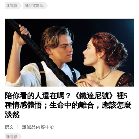
迷電影
誠品電影院
陪你看的人還在嗎？《鐵達尼號》裡5
種情感體悟；生命中的離合，應該怎麼
淡然
撰文
迷誠品內容中心
迷電影