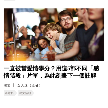
一直被當愛情學分？用這5部不同「感
情階段」片單，為此刻畫下一個註解
撰文
女人迷（孟倫）
迷電影
藝文活動