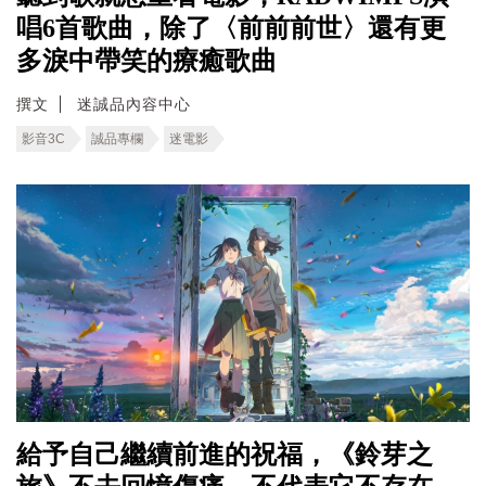
唱6首歌曲，除了〈前前前世〉還有更
多淚中帶笑的療癒歌曲
撰文
迷誠品內容中心
影音3C
誠品專欄
迷電影
給予自己繼續前進的祝福，《鈴芽之