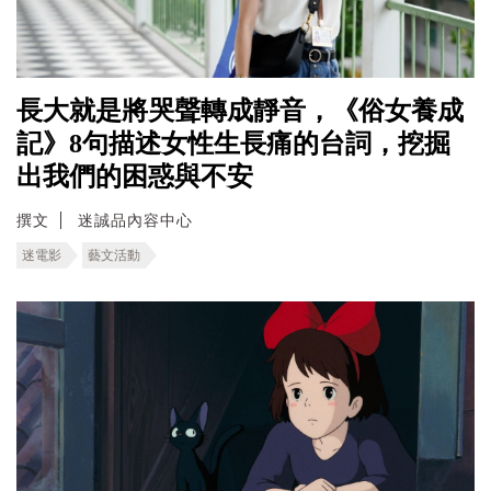
長大就是將哭聲轉成靜音，《俗女養成
記》8句描述女性生長痛的台詞，挖掘
出我們的困惑與不安
撰文
迷誠品內容中心
迷電影
藝文活動