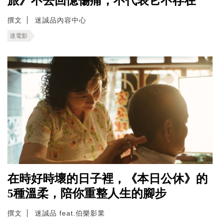
旅》不去回憶傷痛，不代表它不存在
撰文
迷誠品內容中心
迷電影
在時好時壞的日子裡，《本日公休》的
5種溫柔，陪你重整人生的腳步
撰文
迷誠品 feat.伯樂影業