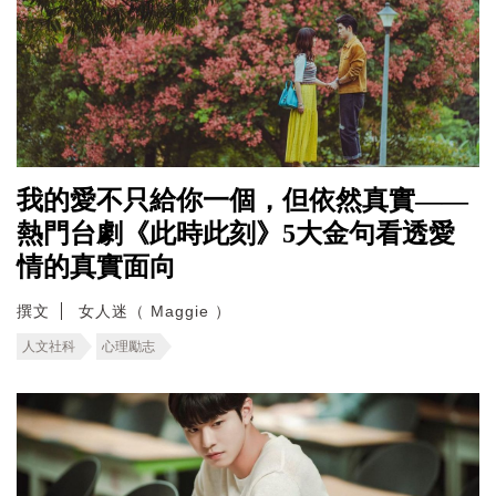
我的愛不只給你一個，但依然真實——
熱門台劇《此時此刻》5大金句看透愛
情的真實面向
撰文
女人迷（ Maggie ）
人文社科
心理勵志