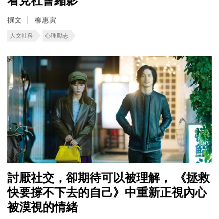
看見社會縮影
撰文
柳惠寅
人文社科
心理勵志
討厭社交，卻期待可以被理解， 《拯救
快要撐不下去的自己》中重新正視內心
被漠視的情緒