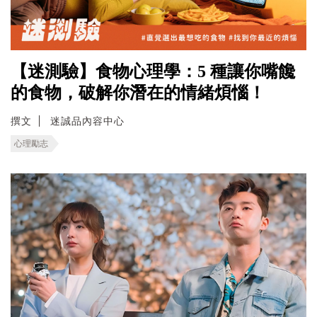
【迷測驗】食物心理學：5 種讓你嘴饞
的食物，破解你潛在的情緒煩惱！
撰文
迷誠品內容中心
心理勵志