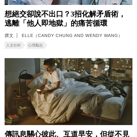
想絕交卻說不出口？3招化解矛盾術，
逃離「他人即地獄」的痛苦循環
撰文
ELLE（CANDY CHUNG AND WENDY WANG）
人文社科
心理勵志
傳訊息關心彼此、互道早安，但從不見