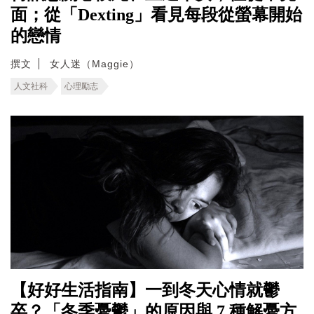
面；從「Dexting」看見每段從螢幕開始
的戀情
撰文
女人迷（Maggie）
人文社科
心理勵志
【好好生活指南】一到冬天心情就鬱
卒？「冬季憂鬱」的原因與 7 種解憂方