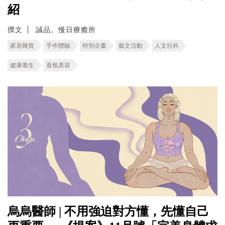
紹
撰文
誠品。慢日療癒所
家居雜貨
手作體驗
特別企畫
藝文活動
人文社科
健康養生
香氛美容
烏烏醫師 | 不用強迫對方懂，先懂自己