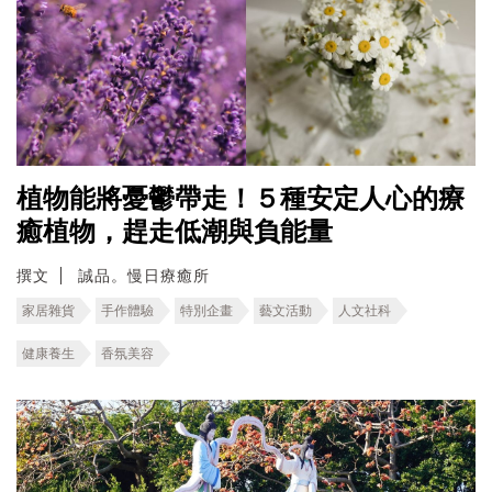
植物能將憂鬱帶走！５種安定人心的療
癒植物，趕走低潮與負能量
撰文
誠品。慢日療癒所
家居雜貨
手作體驗
特別企畫
藝文活動
人文社科
健康養生
香氛美容