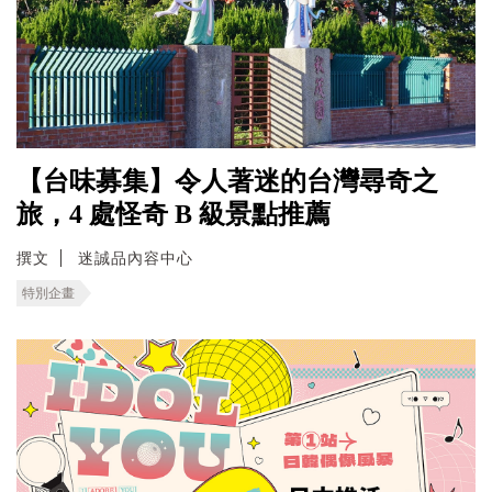
【台味募集】令人著迷的台灣尋奇之
旅，4 處怪奇 B 級景點推薦
撰文
迷誠品內容中心
特別企畫