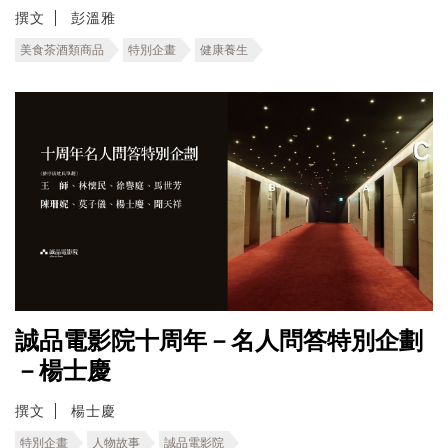
撰文
彭溫雅
美食茶酒類商品
特別企畫
健康養生
誠品電影院十周年－名人問答特別企劃
－楊士慶
撰文
楊士慶
特別企畫
人物故事
誠品電影院