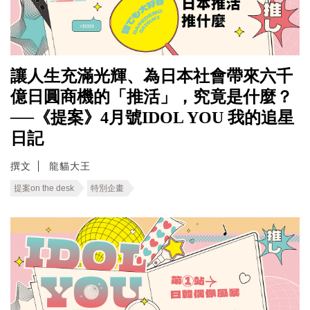
讓人生充滿光輝、為日本社會帶來六千
億日圓商機的「推活」，究竟是什麼？
──《提案》4月號IDOL YOU 我的追星
日記
撰文
龍貓大王
提案on the desk
特別企畫