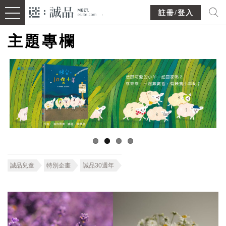
註冊/登入
主題專欄
誠品兒童
特別企畫
誠品30週年