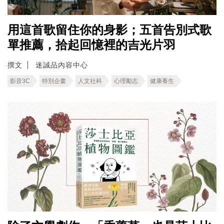
用這首歌留住你的身影；五首告別式歌
單推薦，拾起回憶裡的吉光片羽
撰文
迷誠品內容中心
影音3C
特別企畫
人文社科
心理勵志
健康養生