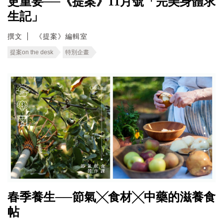
更重要──《提案》11月號「完美身體求
生記」
撰文
《提案》編輯室
提案on the desk
特別企畫
春季養生──節氣╳食材╳中藥的滋養食
帖