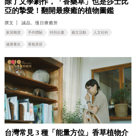
除了文學劇作，「香藥草」也是莎士比
亞的摯愛！翻開最療癒的植物圖鑑
撰文
誠品。慢日療癒所
家居雜貨
手作體驗
特別企畫
藝文活動
人文社科
健康養生
香氛美容
台灣常見 3 種「能量方位」香草植物介