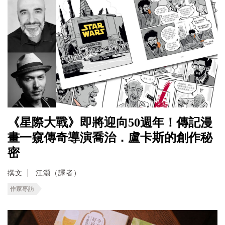
《星際大戰》即將迎向50週年！傳記漫
畫一窺傳奇導演喬治．盧卡斯的創作秘
密
撰文
江灝（譯者）
作家專訪