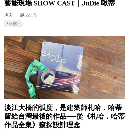
藝能現場 SHOW CAST｜JuDie 啾蒂
撰文
誠品生活
人物專訪
淡江大橋的弧度，是建築師札哈．哈蒂
留給台灣最後的作品──從《札哈．哈蒂
作品全集》窺探設計理念