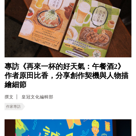
專訪《再來一杯的好天氣：午餐酒2》
作者原田比香，分享創作契機與人物描
繪細節
撰文
皇冠文化編輯部
作家專訪