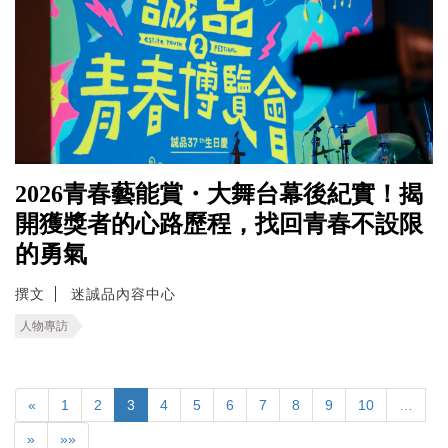
2026青春藝能賞・大舞台幕後紀實！揭
開獲獎者的心路歷程，找回青春不設限
的勇氣
撰文
迷誠品內容中心
人物專訪
«
1
2
3
4
5
6
7
8
9
10
…
»
»»