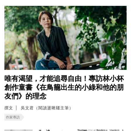
唯有渴望，才能追尋自由！專訪林小杯
創作童書《在鳥籠出生的小綠和他的朋
友們》的理念
撰文
吳文君（閱讀盪鞦韆主筆）
作家專訪