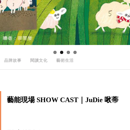
品牌故事
閱讀文化
藝術生活
藝能現場 SHOW CAST｜JuDie 啾蒂