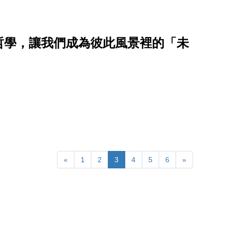
哲學，讓我們成為彼此風景裡的「未
«
1
2
3
4
5
6
»