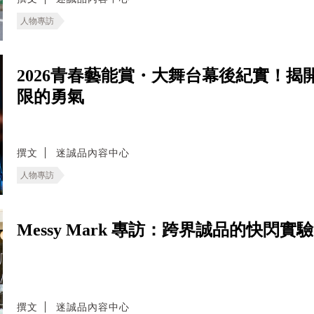
人物專訪
2026青春藝能賞・大舞台幕後紀實！
限的勇氣
撰文
迷誠品內容中心
人物專訪
Messy Mark 專訪：跨界誠品的快閃
撰文
迷誠品內容中心