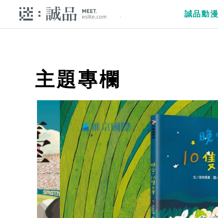
誠品動
主題專欄