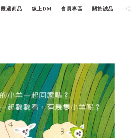
嚴選商品
線上DM
會員專區
關於誠品