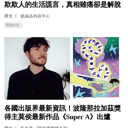
欺欺人的生活謊言，真相雖痛卻是解脫
撰文
迷誠品內容中心
閱讀文化
各國出版界最新資訊！波隆那拉加茲獎
得主莫侯最新作品《Super A》出爐