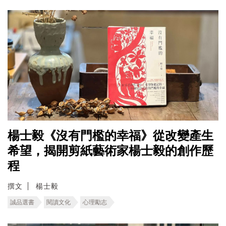
楊士毅《沒有門檻的幸福》從改變產生
希望，揭開剪紙藝術家楊士毅的創作歷
程
撰文
楊士毅
誠品選書
閱讀文化
心理勵志