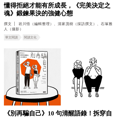
懂得拒絕才能有所成長，《完美決定之
魂》鍛鍊果決的強健心態
撰文
岩川悟（編輯整理）、清家茂樹（採訪撰文）、石塚雅
人（攝影）
華文閱讀
閱讀文化
《別再騙自己》10 句清醒語錄！拆穿自