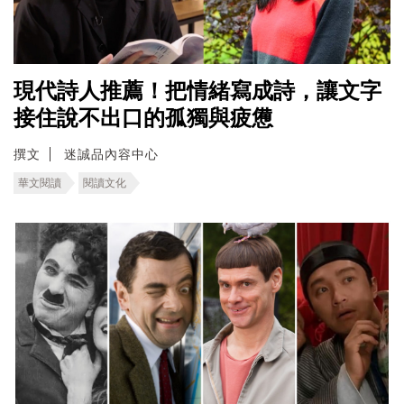
現代詩人推薦！把情緒寫成詩，讓文字
接住說不出口的孤獨與疲憊
撰文
迷誠品內容中心
華文閱讀
閱讀文化