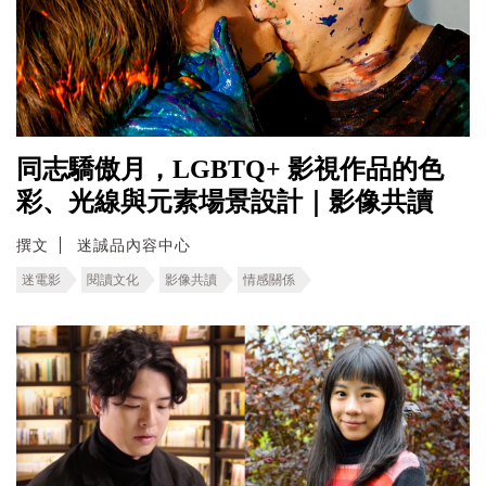
同志驕傲月，LGBTQ+ 影視作品的色
彩、光線與元素場景設計｜影像共讀
撰文
迷誠品內容中心
迷電影
閱讀文化
影像共讀
情感關係