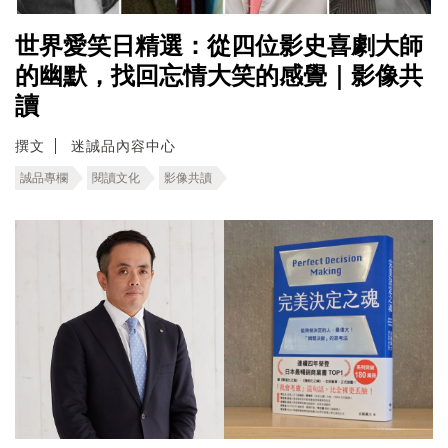
世界愛笑日精選：從四位影史喜劇大師
的幽默，找回忘情大笑的感覺｜影像共
讀
撰文
迷誠品內容中心
誠品專欄
閱讀文化
影像共讀