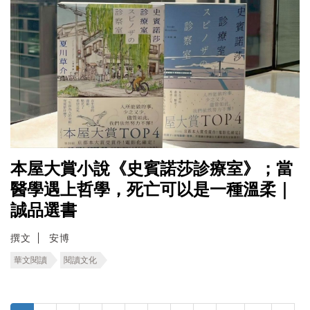
本屋大賞小說《史賓諾莎診療室》；當
醫學遇上哲學，死亡可以是一種溫柔｜
誠品選書
撰文
安博
華文閱讀
閱讀文化