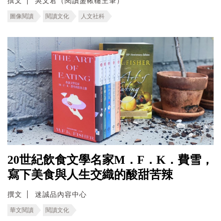
撰文
吳文君（閱讀盪鞦韆主筆）
圖像閱讀
閱讀文化
人文社科
20世紀飲食文學名家M．F．K．費雪，
寫下美食與人生交織的酸甜苦辣
撰文
迷誠品內容中心
華文閱讀
閱讀文化