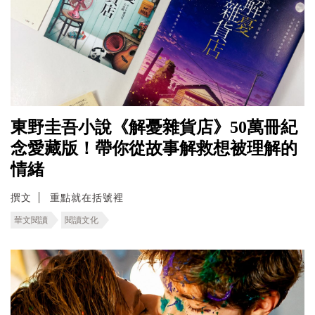
東野圭吾小說《解憂雜貨店》50萬冊紀
念愛藏版！帶你從故事解救想被理解的
情緒
撰文
重點就在括號裡
華文閱讀
閱讀文化