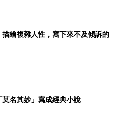
》描繪複雜人性，寫下來不及傾訴的
「莫名其妙」寫成經典小說