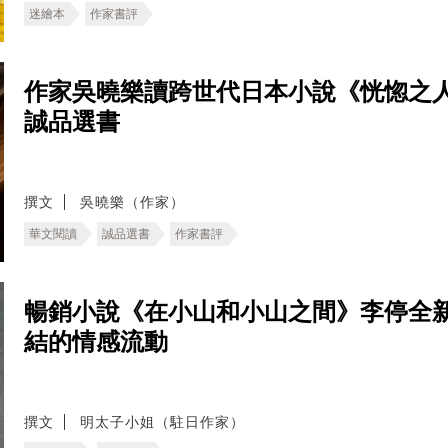
迷繪本
作家書評
作家吳曉樂讀跨世代日本小說《恍惚之
誠品選書
撰文
吳曉樂（作家）
華文閱讀
誠品選書
作家書評
暢銷小說《在小山和小山之間》李停全
結的情感流動
撰文
明太子小姐（駐日作家）