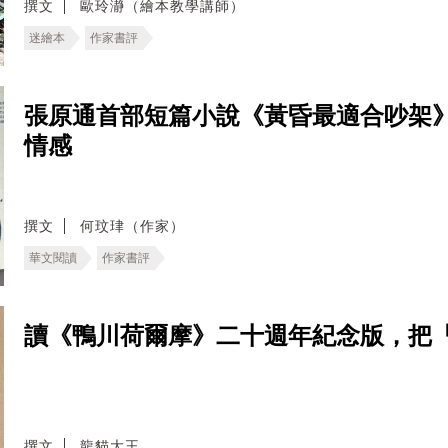
撰文
歐玲瀞（繪本教學講師）
迷繪本
作家書評
張原通首部短篇小說《黃昏最適合吵架
情感
撰文
何玟珒（作家）
華文閱讀
作家書評
讀《鴨川荷爾摩》二十週年紀念版，把
撰文
龍貓大王