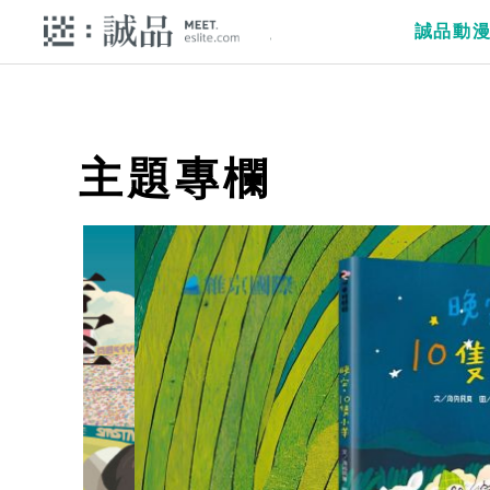
誠品動
主題專欄