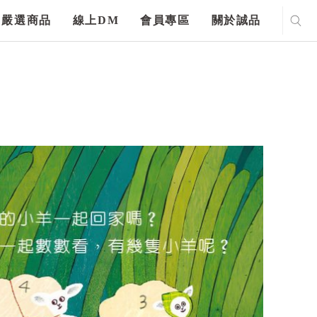
嚴選商品
線上DM
會員專區
關於誠品