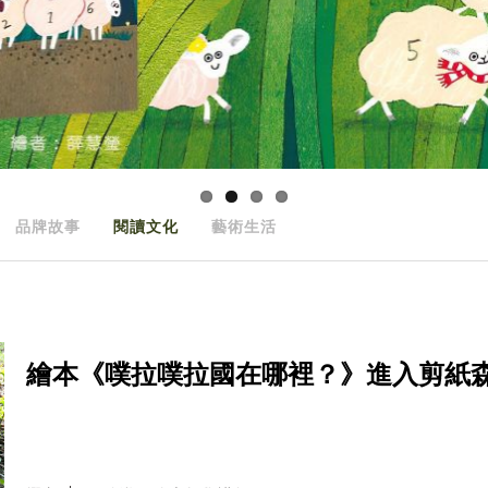
品牌故事
閱讀文化
藝術生活
繪本《噗拉噗拉國在哪裡？》進入剪紙