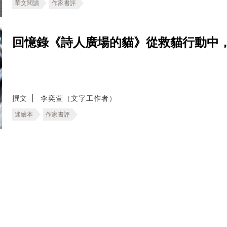
華文閱讀
作家書評
回憶錄《詩人廣場的貓》從救貓行動中
撰文
李奕萱（文字工作者）
迷繪本
作家書評