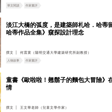
華文閱讀
作家書評
淡江大橋的弧度，是建築師札哈．哈蒂
哈蒂作品全集》窺探設計理念
撰文
何震寰（陽明交通大學建築研究所副教授）
人物故事
作家書評
童書《歐啦啦！翹鬍子的麵包大冒險》
情
撰文
王文華老師（兒童文學作家）