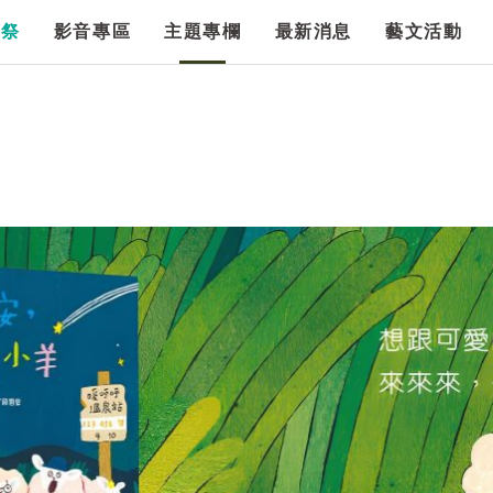
漫祭
影音專區
主題專欄
最新消息
藝文活動