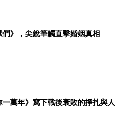
獸們》，尖銳筆觸直擊婚姻真相
你一萬年》寫下戰後衰敗的掙扎與人