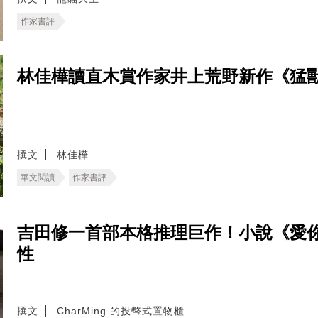
作家書評
林佳樺讀直木賞作家井上荒野新作《猛
撰文
林佳樺
華文閱讀
作家書評
吉田修一首部本格推理巨作！小說《愛
性
撰文
CharMing 的投幣式置物櫃