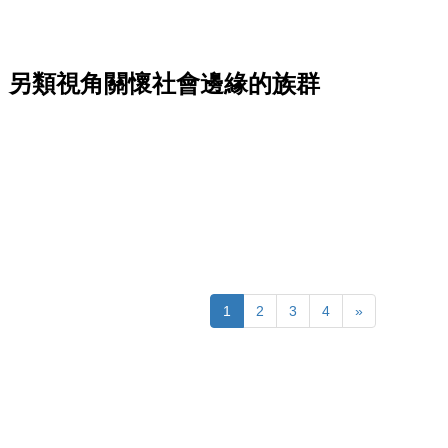
，另類視角關懷社會邊緣的族群
1
2
3
4
»