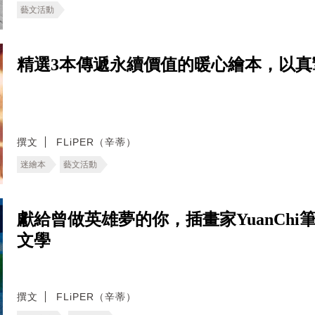
藝文活動
精選3本傳遞永續價值的暖心繪本，以真
撰文
FLiPER（辛蒂）
迷繪本
藝文活動
獻給曾做英雄夢的你，插畫家YuanCh
文學
撰文
FLiPER（辛蒂）