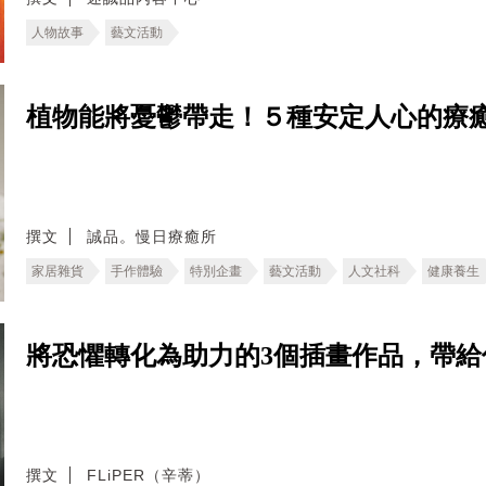
人物故事
藝文活動
植物能將憂鬱帶走！５種安定人心的療
撰文
誠品。慢日療癒所
家居雜貨
手作體驗
特別企畫
藝文活動
人文社科
健康養生
將恐懼轉化為助力的3個插畫作品，帶
撰文
FLiPER（辛蒂）