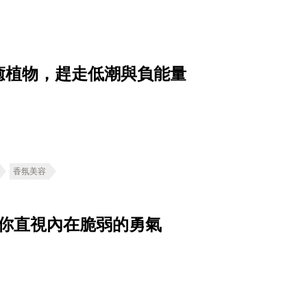
癒植物，趕走低潮與負能量
香氛美容
給你直視內在脆弱的勇氣