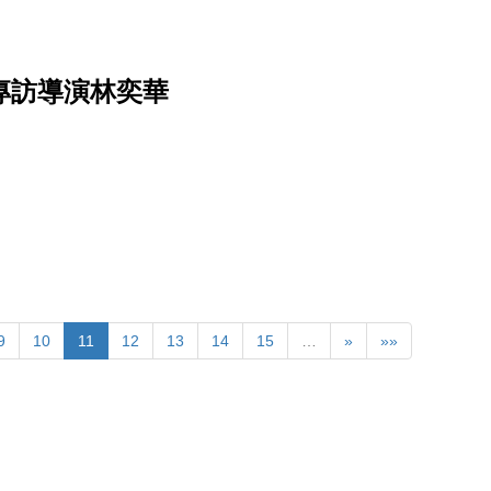
專訪導演林奕華
9
10
11
12
13
14
15
…
»
»»