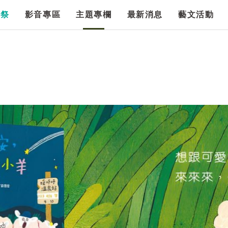
漫祭
影音專區
主題專欄
最新消息
藝文活動