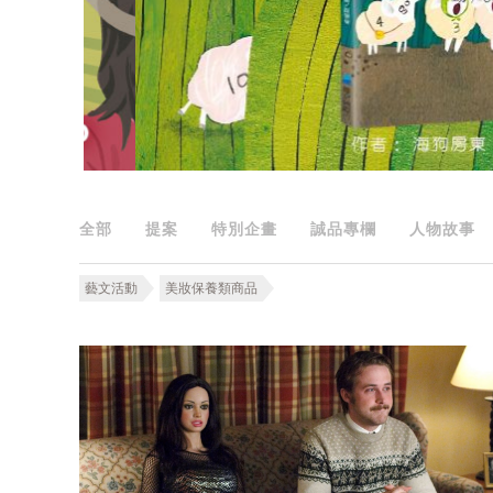
全部
提案
特別企畫
誠品專欄
人物故事
藝文活動
美妝保養類商品