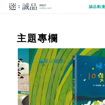
誠品動
主題專欄