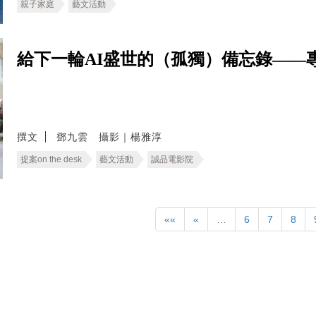
親子家庭
藝文活動
給下一輪AI盛世的（孤獨）備忘錄——
撰文
鄧九雲 攝影｜楊雅淳
提案on the desk
藝文活動
誠品電影院
««
«
…
6
7
8