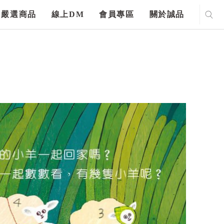
嚴選商品
線上DM
會員專區
關於誠品