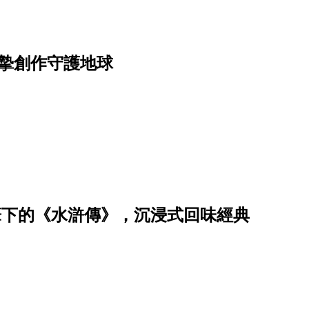
摯創作守護地球
i筆下的《水滸傳》，沉浸式回味經典