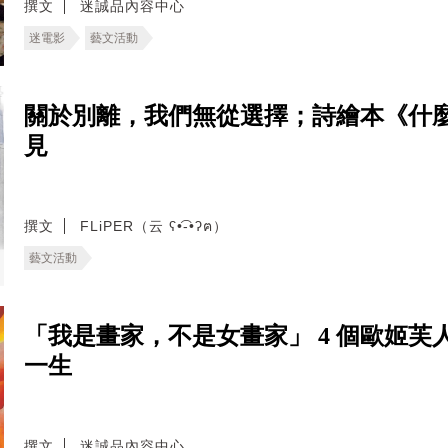
撰文
迷誠品內容中心
迷電影
藝文活動
關於別離，我們無從選擇；詩繪本《什
見
撰文
FLiPER（云 ʕ•͡-•ʔฅ）
藝文活動
「我是畫家，不是女畫家」 4 個歐姬
一生
撰文
迷誠品內容中心