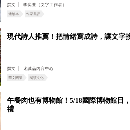
撰文
李奕萱（文字工作者）
迷繪本
作家書評
現代詩人推薦！把情緒寫成詩，讓文字
撰文
迷誠品內容中心
華文閱讀
閱讀文化
午餐肉也有博物館！5/18國際博物館
禮