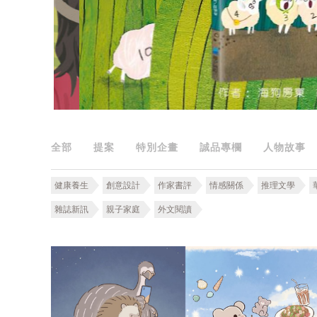
全部
提案
特別企畫
誠品專欄
人物故事
健康養生
創意設計
作家書評
情感關係
推理文學
雜誌新訊
親子家庭
外文閱讀