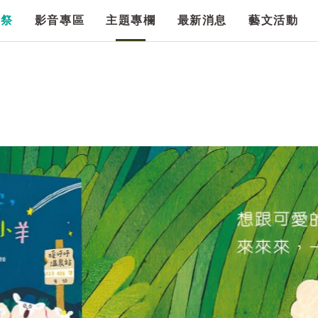
漫祭
影音專區
主題專欄
最新消息
藝文活動