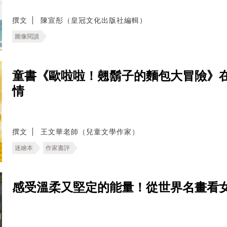
撰文
陳宣彤（皇冠文化出版社編輯）
圖像閱讀
童書《歐啦啦！翹鬍子的麵包大冒險》
情
撰文
王文華老師（兒童文學作家）
迷繪本
作家書評
感受溫柔又堅定的能量！從世界名畫看