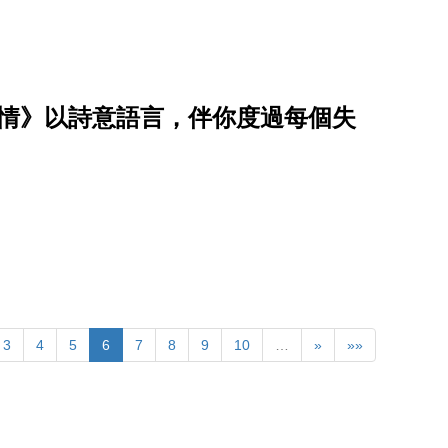
事情》以詩意語言，伴你度過每個失
3
4
5
6
7
8
9
10
…
»
»»