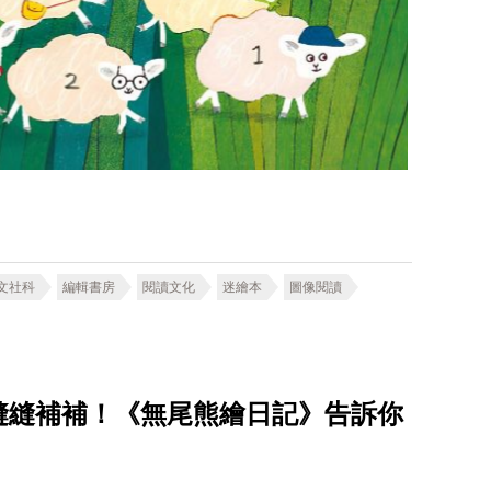
文社科
編輯書房
閱讀文化
迷繪本
圖像閱讀
縫縫補補！《無尾熊繪日記》告訴你