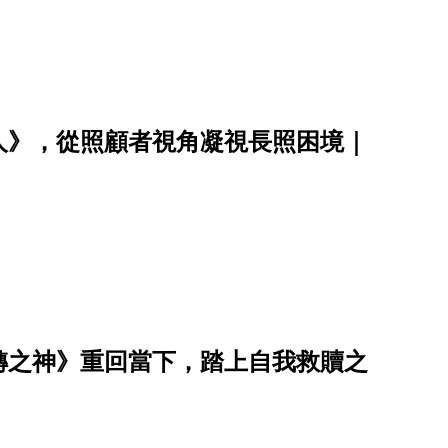
人》，從照顧者視角凝視長照困境｜
轉之神》重回當下，踏上自我救贖之