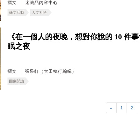
撰文
迷誠品內容中心
藝文活動
人文社科
《在一個人的夜晚，想對你說的 10 件
眠之夜
撰文
張采軒（大田執行編輯）
圖像閱讀
«
1
2