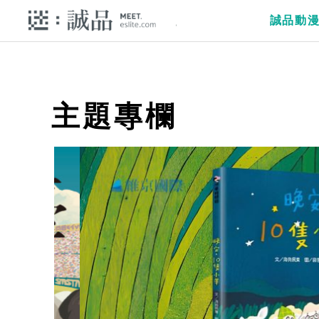
誠品動
主題專欄