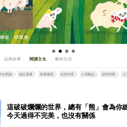
品牌故事
閱讀文化
藝術生活
華文閱讀
誠品選書
精選書摘
自然科普
心理勵志
財經商業
人
這破破爛爛的世界，總有「熊」會為你
今天過得不完美，也沒有關係