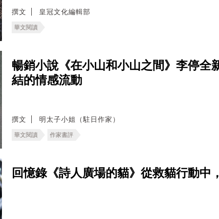
撰文
皇冠文化編輯部
華文閱讀
暢銷小說《在小山和小山之間》李停全
結的情感流動
撰文
明太子小姐（駐日作家）
華文閱讀
作家書評
回憶錄《詩人廣場的貓》從救貓行動中