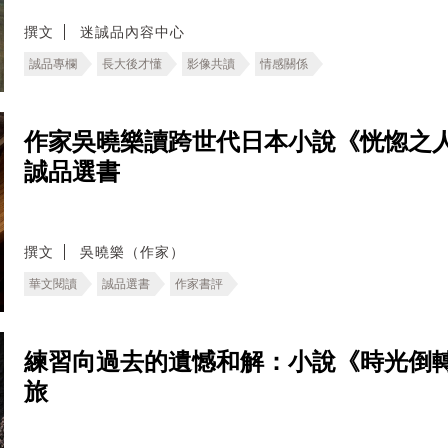
撰文
迷誠品內容中心
誠品專欄
長大後才懂
影像共讀
情感關係
作家吳曉樂讀跨世代日本小說《恍惚之
誠品選書
撰文
吳曉樂（作家）
華文閱讀
誠品選書
作家書評
練習向過去的遺憾和解：小說《時光倒
旅