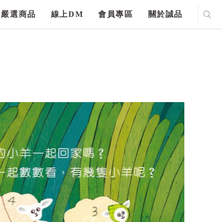
嚴選商品
線上DM
會員專區
關於誠品