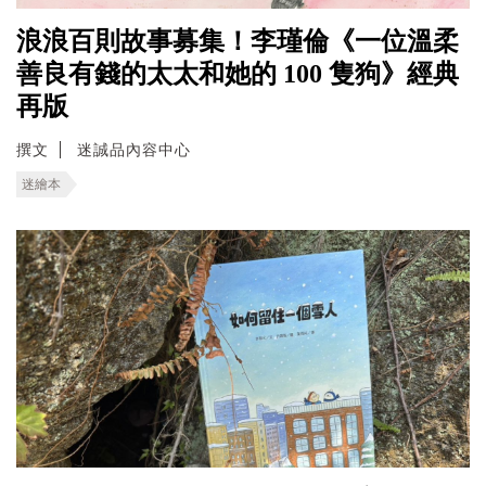
浪浪百則故事募集！李瑾倫《一位溫柔
善良有錢的太太和她的 100 隻狗》經典
再版
撰文
迷誠品內容中心
迷繪本