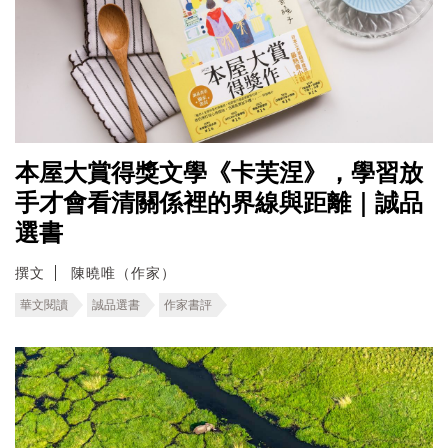
本屋大賞得獎文學《卡芙涅》，學習放
手才會看清關係裡的界線與距離｜誠品
選書
撰文
陳曉唯（作家）
華文閱讀
誠品選書
作家書評