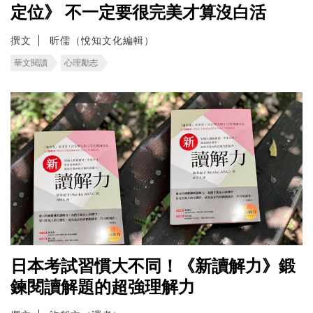
定位》 不一定要很完美才算沒白活
撰文
昕儒（悅知文化編輯）
華文閱讀
心理勵志
日本考試習慣大不同！《新讀解力》鍛
鍊閱讀解題的超強理解力