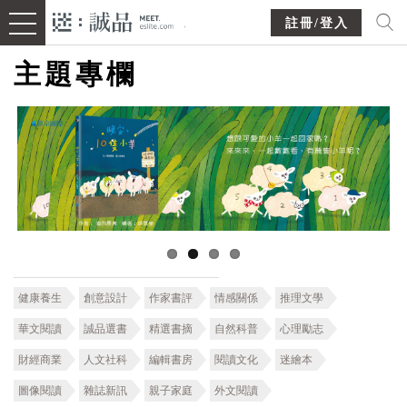
註冊/登入
主題專欄
健康養生
創意設計
作家書評
情感關係
推理文學
華文閱讀
誠品選書
精選書摘
自然科普
心理勵志
財經商業
人文社科
編輯書房
閱讀文化
迷繪本
圖像閱讀
雜誌新訊
親子家庭
外文閱讀