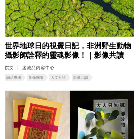
世界地球日的視覺日記，非洲野生動物
攝影師詮釋的靈魂影像！｜影像共讀
撰文
迷誠品內容中心
誠品專欄
圖像閱讀
人文社科
影像共讀