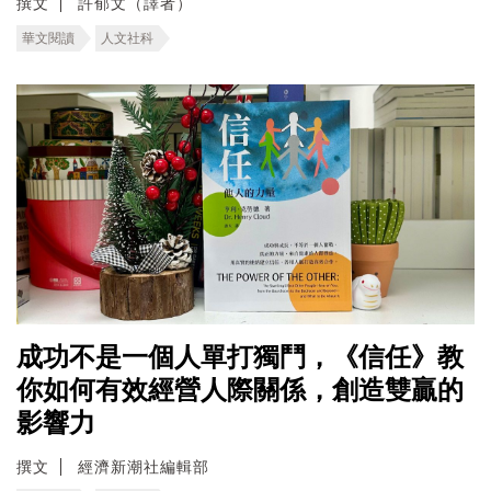
撰文
許郁文（譯者）
華文閱讀
人文社科
成功不是一個人單打獨鬥，《信任》教
你如何有效經營人際關係，創造雙贏的
影響力
撰文
經濟新潮社編輯部