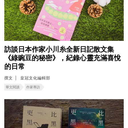
訪談日本作家小川糸全新日記散文集
《綠豌豆的秘密》，紀錄心靈充滿喜悅
的日常
撰文
皇冠文化編輯部
華文閱讀
作家專訪