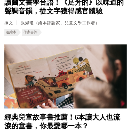
讀圖文書學台語！《足芳的》以味道的
聲調音韻，從文字獲得感官體驗
撰文
張淑瓊（繪本評論家、兒童文學工作者）
迷繪本
作家書評
經典兒童故事書推薦！6本讓大人也流
淚的童書，你最愛哪一本？