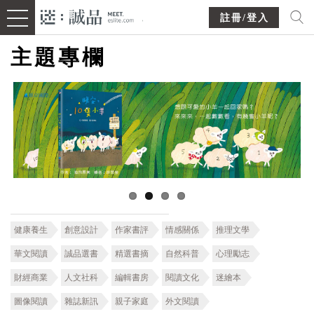
註冊/登入
主題專欄
健康養生
創意設計
作家書評
情感關係
推理文學
華文閱讀
誠品選書
精選書摘
自然科普
心理勵志
財經商業
人文社科
編輯書房
閱讀文化
迷繪本
圖像閱讀
雜誌新訊
親子家庭
外文閱讀