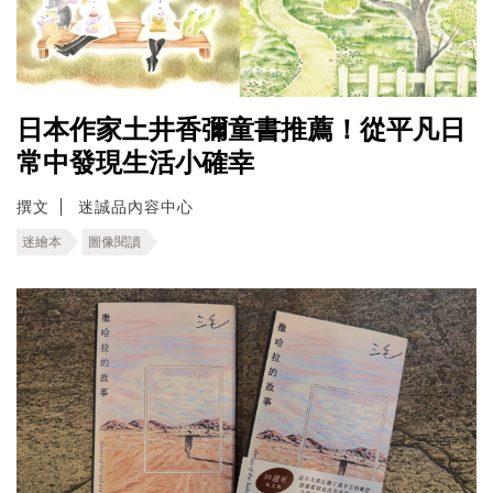
日本作家土井香彌童書推薦！從平凡日
常中發現生活小確幸
撰文
迷誠品內容中心
迷繪本
圖像閱讀