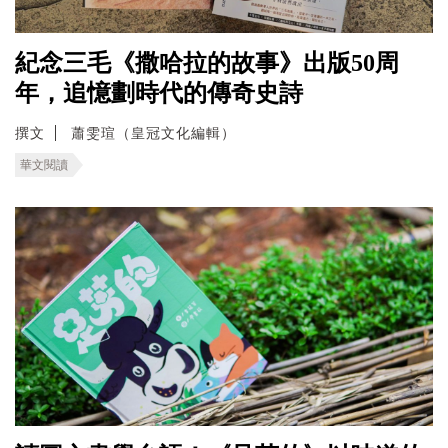
紀念三毛《撒哈拉的故事》出版50周
年，追憶劃時代的傳奇史詩
撰文
蕭雯瑄（皇冠文化編輯）
華文閱讀