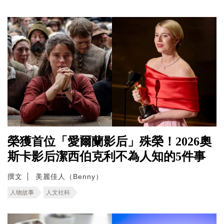
榮獲首位「愛爾蘭影后」殊榮！2026奧
斯卡影后潔西伯克利不為人知的5件事
撰文
美麗佳人（Benny）
人物故事
人文社科