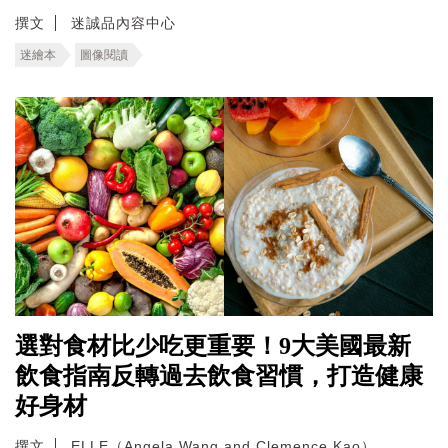
撰文
迷誠品內容中心
迷繪本
圖像閱讀
選對食材比少吃更重要！9大美國最新
飲食指南反轉過去飲食習慣，打造健康
好身材
撰文
ELLE（Angela Wang and Clemence Kao）