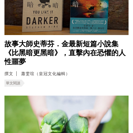
故事大師史蒂芬．金最新短篇小說集
《比黑暗更黑暗》，直擊內在恐懼的人
性噩夢
撰文
蕭雯瑄（皇冠文化編輯）
華文閱讀