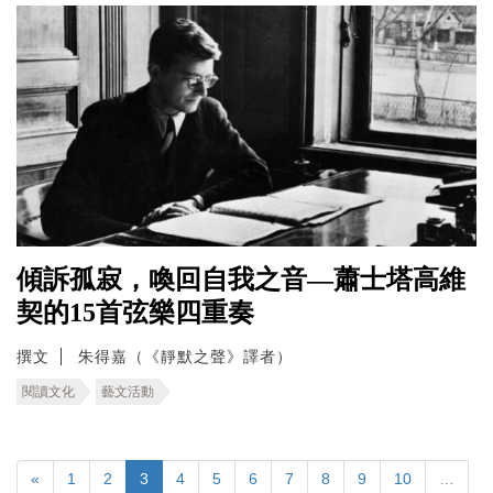
傾訴孤寂，喚回自我之音—蕭士塔高維
契的15首弦樂四重奏
撰文
朱得嘉（《靜默之聲》譯者）
閱讀文化
藝文活動
«
1
2
3
4
5
6
7
8
9
10
…