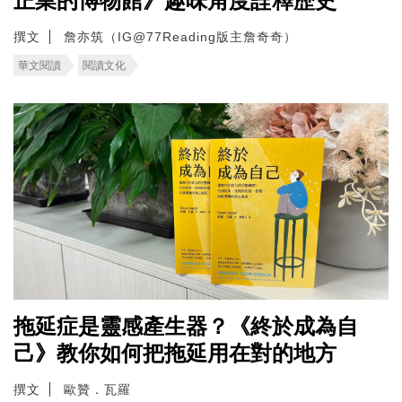
正業的博物館》趣味角度詮釋歷史
撰文
詹亦筑（IG@77Reading版主詹奇奇）
華文閱讀
閱讀文化
拖延症是靈感產生器？《終於成為自
己》教你如何把拖延用在對的地方
撰文
歐贊．瓦羅