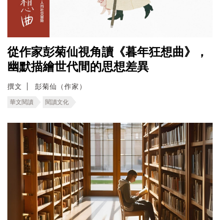
從作家彭菊仙視角讀《暮年狂想曲》，
幽默描繪世代間的思想差異
撰文
彭菊仙（作家）
華文閱讀
閱讀文化