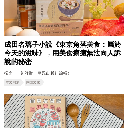
成田名璃子小說《東京角落美食：屬於
今天的滋味》，用美食療癒無法向人訴
說的秘密
撰文
黃雅群（皇冠出版社編輯）
華文閱讀
閱讀文化