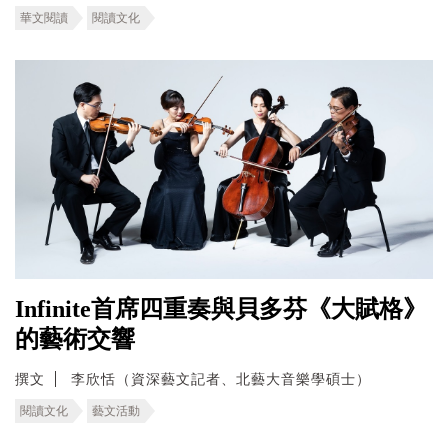
華文閱讀
閱讀文化
Infinite首席四重奏與貝多芬《大賦格》
的藝術交響
撰文
李欣恬（資深藝文記者、北藝大音樂學碩士）
閱讀文化
藝文活動