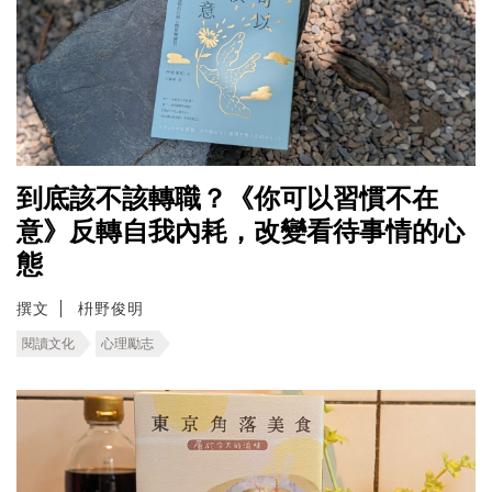
到底該不該轉職？《你可以習慣不在
意》反轉自我內耗，改變看待事情的心
態
撰文
枡野俊明
閱讀文化
心理勵志