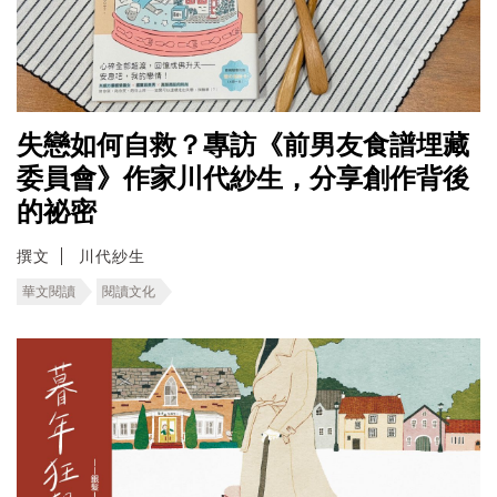
失戀如何自救？專訪《前男友食譜埋藏
委員會》作家川代紗生，分享創作背後
的祕密
撰文
川代紗生
華文閱讀
閱讀文化