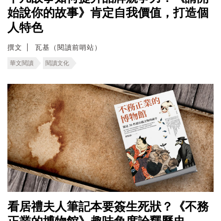
始說你的故事》肯定自我價值，打造個
人特色
撰文
瓦基（閱讀前哨站）
華文閱讀
閱讀文化
看居禮夫人筆記本要簽生死狀？《不務