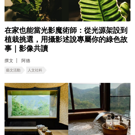
在家也能當光影魔術師：從光源架設到
植栽挑選，用攝影述說專屬你的綠色故
事｜影像共讀
撰文
阿德
藝文活動
人文社科