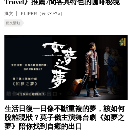
Travel》推薦7間各具特色的咖啡秘境
撰文
FLIPER（云 ʕ•͡-•ʔฅ）
藝文活動
生活日復一日像不斷重複的夢，該如何
脫離現狀？莫子儀主演舞台劇《如夢之
夢》陪你找到自癒的出口