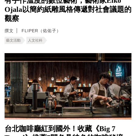
有手作溫度的數位藝術，藝術家Eiko
Ojala以簡約紙雕風格傳遞對社會議題的
觀察
撰文
FLIPER（佑佑子）
藝文活動
人文社科
台北咖啡廳紅到國外！收藏《Big 7