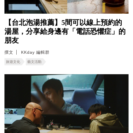
【台北泡湯推薦】5間可以線上預約的
湯屋，分享給身邊有「電話恐懼症」的
朋友
撰文
KKday 編輯群
旅遊文化
藝文活動