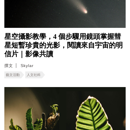
星空攝影教學，4 個步驟用鏡頭掌握彗
星短暫珍貴的光影，閱讀來自宇宙的明
信片｜影像共讀
撰文
Skylar
藝文活動
人文社科