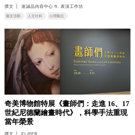
撰文
迷誠品內容中心 ft. 表演工作坊
藝文活動
人文社科
心理勵志
奇美博物館特展《畫師們：走進 16、17
世紀尼德蘭繪畫時代》，科學手法重現
當年榮景
撰文
FLiPER