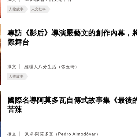
人物故事
人文社科
專訪《影后》導演嚴藝文的創作內幕，
際舞台
撰文
經理人八分生活（張玉琦）
人物故事
國際名導阿莫多瓦自傳式故事集《最後
苦辣
撰文
佩卓‧阿莫多瓦（Pedro Almodóvar）