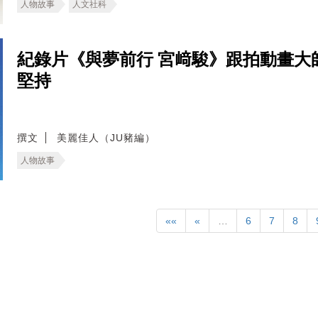
人物故事
人文社科
紀錄片《與夢前行 宮﨑駿》跟拍動畫大
堅持
撰文
美麗佳人（JU豬編）
人物故事
««
«
…
6
7
8