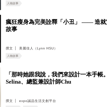
人物故事
瘋狂瘦身為完美詮釋「小丑」 —— 造
故事
撰文
美麗佳人（Lynn HSU）
人物故事
「那時她跟我說，我們來設計一本手帳。
Selina、總監兼設計師Chu
撰文
expo誠品生活文創平台