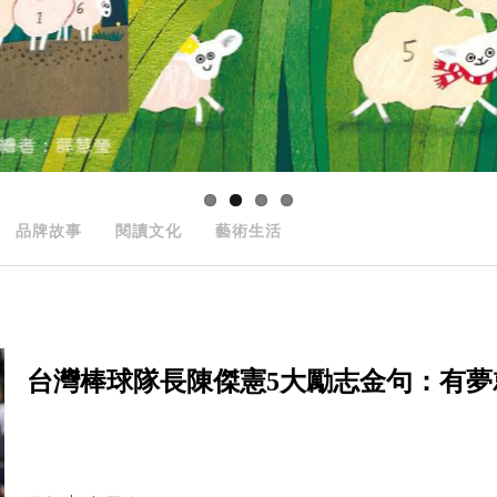
品牌故事
閱讀文化
藝術生活
台灣棒球隊長陳傑憲5大勵志金句：有