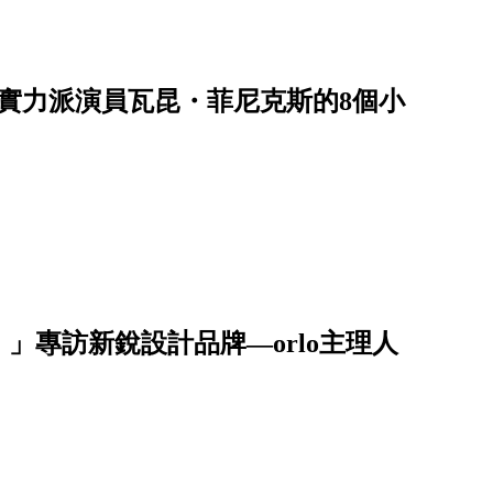
就實力派演員瓦昆・菲尼克斯的8個小
」專訪新銳設計品牌—orlo主理人