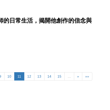
師的日常生活，揭開他創作的信念與
9
10
11
12
13
14
15
…
»
»»