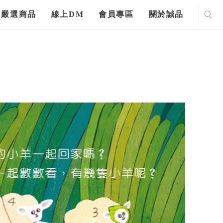
嚴選商品
線上DM
會員專區
關於誠品