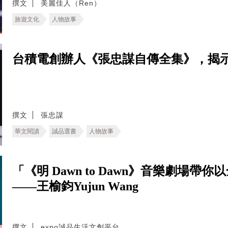
撰文
美麗佳人（Ren）
旅遊文化
人物故事
台積電創辦人《張忠謀自傳全集》，揭
撰文
張忠謀
華文閱讀
誠品選書
人物故事
「《明 Dawn to Dawn》音樂劇場
——王榆鈞Yujun Wang
撰文
expo誠品生活文創平台