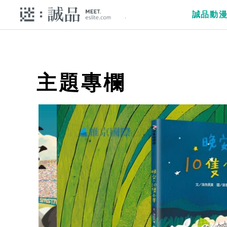
誠品動
主題專欄