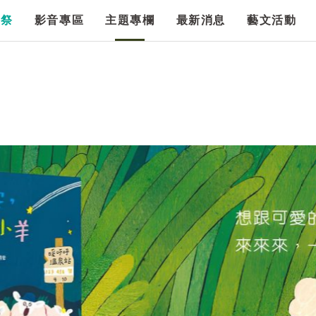
漫祭
影音專區
主題專欄
最新消息
藝文活動