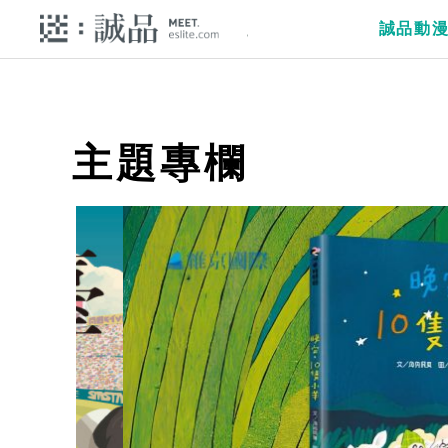
誠品動
主題專欄