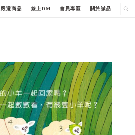
嚴選商品
線上DM
會員專區
關於誠品