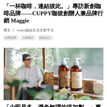
「一杯咖啡，連結彼此。」專訪新創咖
啡品牌——CUPPY咖彼創辦人兼品牌行
銷 Maggie
撰文
expo誠品生活文創平台
品牌故事
人物專訪
創意設計