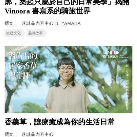
廓，築起只屬於自己的日常美學」揭開
Vinoora 書寫系的騎旅世界
撰文
迷誠品內容中心 ft. YAMAHA
旅遊文化
品牌故事
香藥草，讓療癒成為你的生活日常
撰文
迷誠品內容中心