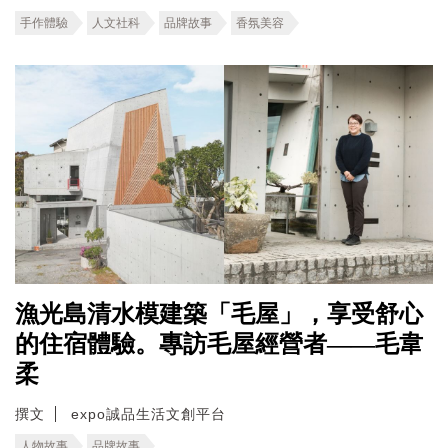
手作體驗
人文社科
品牌故事
香氛美容
漁光島清水模建築「毛屋」，享受舒心
的住宿體驗。專訪毛屋經營者——毛韋
柔
撰文
expo誠品生活文創平台
人物故事
品牌故事