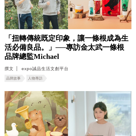
「扭轉傳統既定印象，讓一條根成為生
活必備良品。」──專訪金太武一條根
品牌總監Michael
撰文
expo誠品生活文創平台
品牌故事
人物專訪