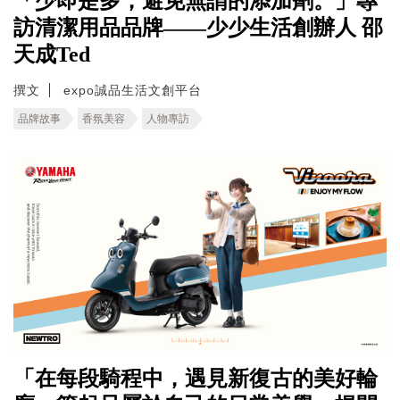
「少即是多，避免無謂的添加劑。」專
訪清潔用品品牌——少少生活創辦人 邵
天成Ted
撰文
expo誠品生活文創平台
品牌故事
香氛美容
人物專訪
「在每段騎程中，遇見新復古的美好輪