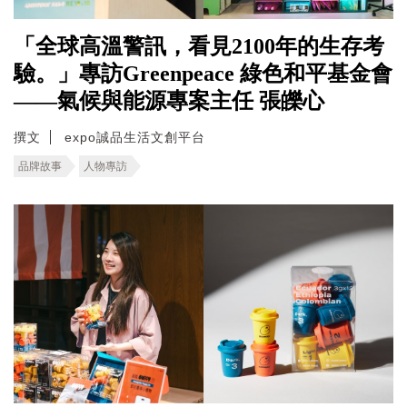
「全球高溫警訊，看見2100年的生存考
驗。」專訪Greenpeace 綠色和平基金會
——氣候與能源專案主任 張皪心
撰文
expo誠品生活文創平台
品牌故事
人物專訪