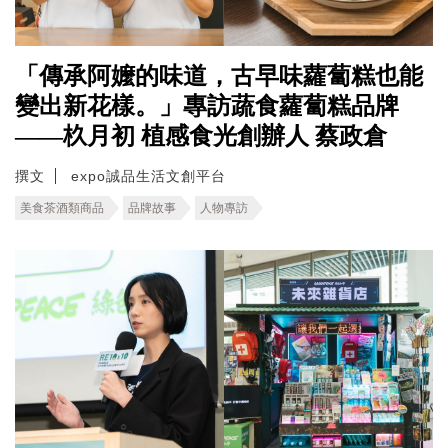
「傳承阿嬤的味道，古早味蘿蔔糕也能
變出新花樣。」專訪蔬食蘿蔔糕品牌
——杦月初 植感食光創辦人 蔡政倉
撰文
expo誠品生活文創平台
美食茶酒類商品
品牌故事
人物專訪