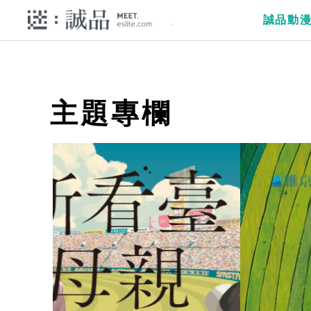
誠品動
主題專欄