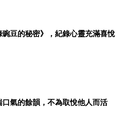
綠豌豆的秘密》，紀錄心靈充滿喜悅
喘口氣的餘韻，不為取悅他人而活