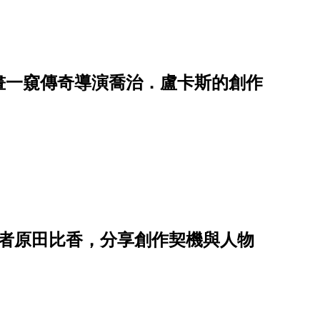
畫一窺傳奇導演喬治．盧卡斯的創作
作者原田比香，分享創作契機與人物