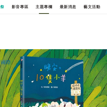
漫祭
影音專區
主題專欄
最新消息
藝文活動