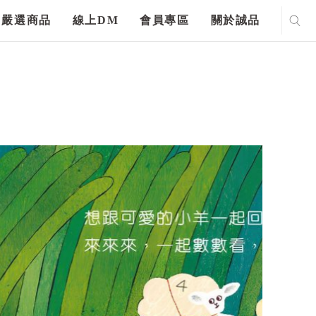
嚴選商品
線上DM
會員專區
關於誠品