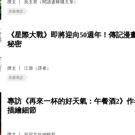
撰文
吳文君（閱讀盪鞦韆主筆）
作家專訪
《星際大戰》即將迎向50週年！傳記漫
秘密
撰文
江灝（譯者）
作家專訪
專訪《再來一杯的好天氣：午餐酒2》
描繪細節
撰文
皇冠文化編輯部