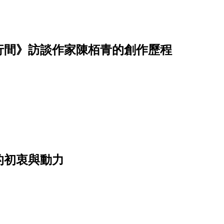
行間》訪談作家陳栢青的創作歷程
的初衷與動力