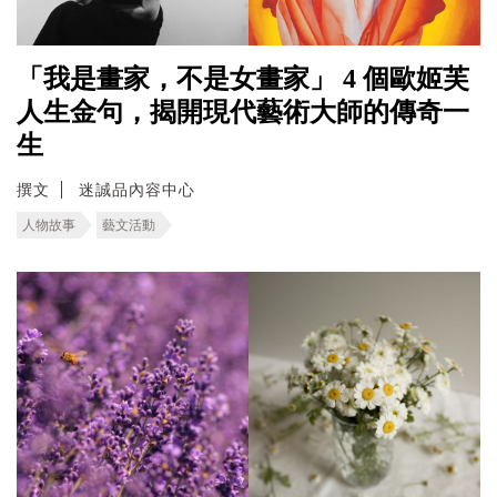
「我是畫家，不是女畫家」 4 個歐姬芙
人生金句，揭開現代藝術大師的傳奇一
生
撰文
迷誠品內容中心
人物故事
藝文活動