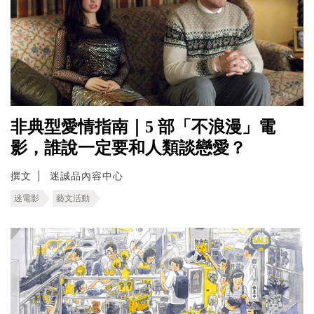
非典型愛情指南｜5 部「不浪漫」電
影，誰說一定要和人類談戀愛？
撰文
迷誠品內容中心
迷電影
藝文活動