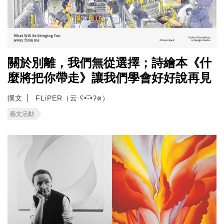
關於別離，我們無從選擇；詩繪本《什
麼將把你帶走》讓我們學會好好說再見
撰文
FLiPER（云 ʕ•͡-•ʔฅ）
藝文活動