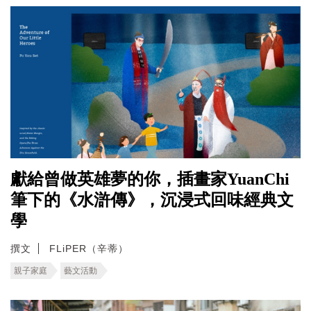
獻給曾做英雄夢的你，插畫家YuanChi
筆下的《水滸傳》，沉浸式回味經典文
學
撰文
FLiPER（辛蒂）
親子家庭
藝文活動