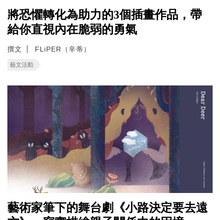
將恐懼轉化為助力的3個插畫作品，帶
給你直視內在脆弱的勇氣
撰文
FLiPER（辛蒂）
藝文活動
藝術家筆下的舞台劇《小路決定要去遠