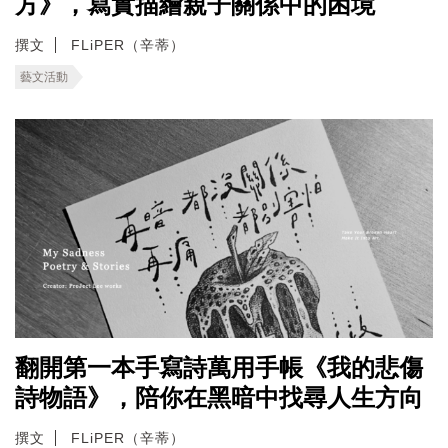
方》，寫實描繪親子關係中的困境
撰文
FLiPER（辛蒂）
藝文活動
翻開第一本手寫詩萬用手帳《我的悲傷
詩物語》，陪你在黑暗中找尋人生方向
撰文
FLiPER（辛蒂）