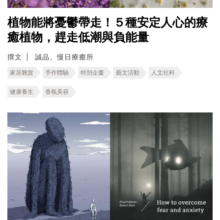
植物能將憂鬱帶走！５種安定人心的療
癒植物，趕走低潮與負能量
撰文
誠品。慢日療癒所
家居雜貨
手作體驗
特別企畫
藝文活動
人文社科
健康養生
香氛美容