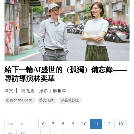
給下一輪AI盛世的（孤獨）備忘錄——
專訪導演林奕華
撰文
鄧九雲 攝影｜楊雅淳
提案on the desk
藝文活動
誠品電影院
««
«
…
6
7
8
9
10
11
12
13
14
15
…
»
»»