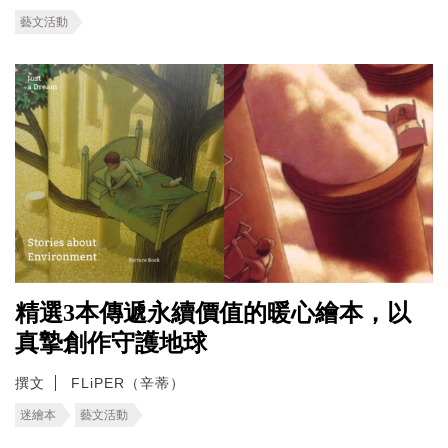
藝文活動
精選3本傳遞永續價值的暖心繪本，以
真摯創作守護地球
撰文
FLiPER（辛蒂）
迷繪本
藝文活動