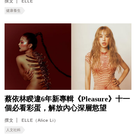
撰文
ELLE
健康養生
蔡依林睽違6年新專輯《Pleasure》十一
個必看彩蛋，解放內心深層慾望
撰文
ELLE（Alice Li）
人文社科