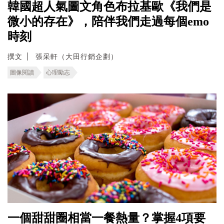
韓國超人氣圖文角色布拉基歐《我們是
微小的存在》，陪伴我們走過每個emo
時刻
撰文
張采軒（大田行銷企劃）
圖像閱讀
心理勵志
一個甜甜圈相當一餐熱量？掌握4項要