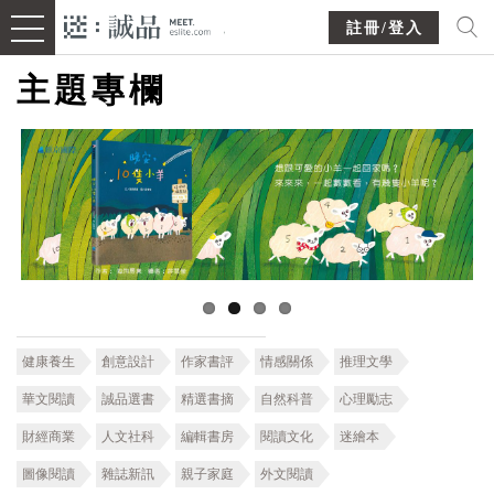
註冊/登入
主題專欄
健康養生
創意設計
作家書評
情感關係
推理文學
華文閱讀
誠品選書
精選書摘
自然科普
心理勵志
財經商業
人文社科
編輯書房
閱讀文化
迷繪本
圖像閱讀
雜誌新訊
親子家庭
外文閱讀