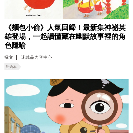
《麵包小偷》人氣回歸！最新集神祕英
雄登場，一起讀懂藏在幽默故事裡的角
色隱喻
撰文
迷誠品內容中心
迷繪本