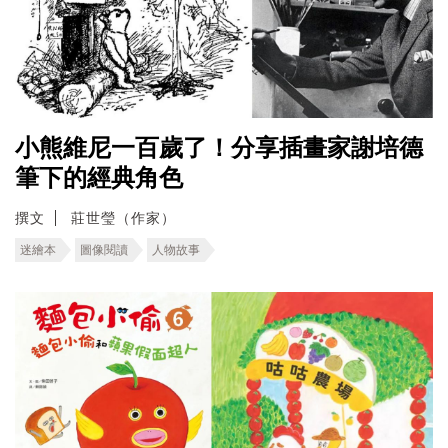
小熊維尼一百歲了！分享插畫家謝培德
筆下的經典角色
撰文
莊世瑩（作家）
迷繪本
圖像閱讀
人物故事