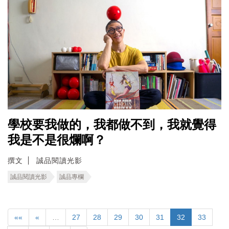
學校要我做的，我都做不到，我就覺得
我是不是很爛啊？
撰文
誠品閱讀光影
誠品閱讀光影
誠品專欄
««
«
…
27
28
29
30
31
32
33