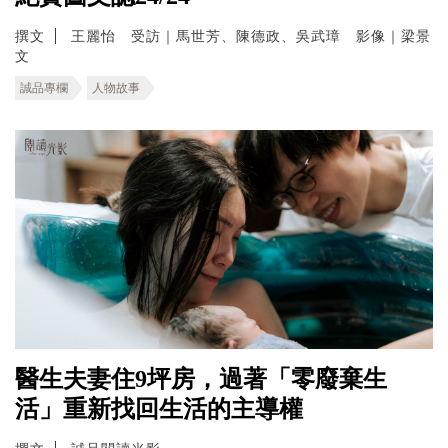
撰文
王麗怡 受訪｜馬世芳、陳德政、吳武璋 影像｜梁景
文
誠品專欄
人物故事
醫生夫妻住9坪房，過著「零廢棄生
活」重新找回生活的主導權