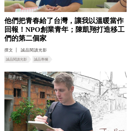
他們把青春給了台灣，讓我以溫暖當作
回報！NPO創業青年；陳凱翔打造移工
們的第二個家
撰文
誠品閱讀光影
誠品閱讀光影
誠品專欄