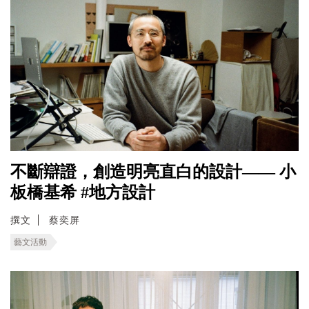
不斷辯證，創造明亮直白的設計—— 小
板橋基希 #地方設計
撰文
蔡奕屏
藝文活動