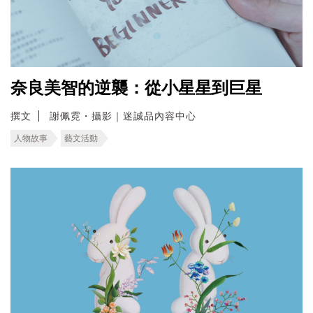
奈良美智的逆襲：從小星星到巨星
撰文
謝佩霓・攝影｜迷誠品內容中心
人物故事
藝文活動