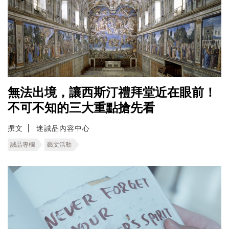
無法出境，讓西斯汀禮拜堂近在眼前！
不可不知的三大重點搶先看
撰文
迷誠品內容中心
誠品專欄
藝文活動