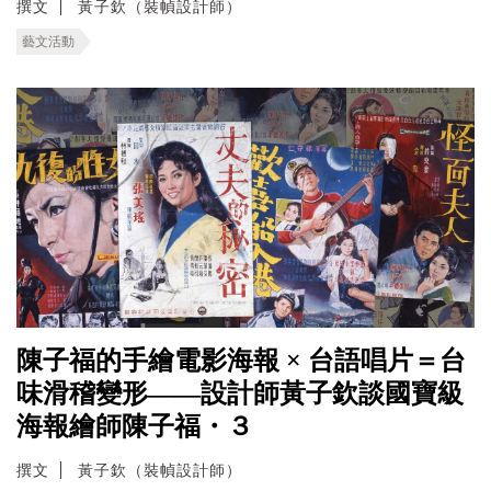
撰文
黃子欽（裝幀設計師）
藝文活動
陳子福的手繪電影海報 × 台語唱片＝台
味滑稽變形——設計師黃子欽談國寶級
海報繪師陳子福・３
撰文
黃子欽（裝幀設計師）