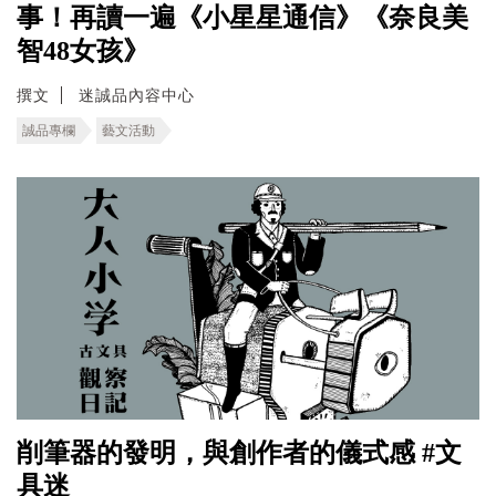
事！再讀一遍《小星星通信》《奈良美
智48女孩》
撰文
迷誠品內容中心
誠品專欄
藝文活動
削筆器的發明，與創作者的儀式感 #文
具迷