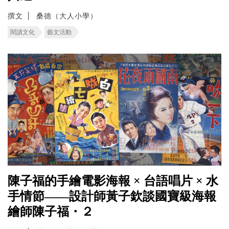
撰文
桑德（大人小學）
閱讀文化
藝文活動
陳子福的手繪電影海報 × 台語唱片 × 水
手情節——設計師黃子欽談國寶級海報
繪師陳子福・２