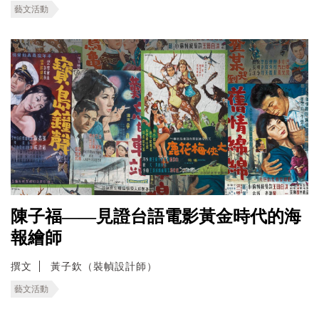
藝文活動
陳子福——見證台語電影黃金時代的海
報繪師
撰文
黃子欽（裝幀設計師）
藝文活動