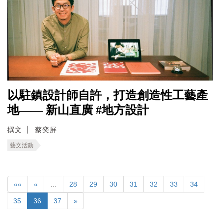
以駐鎮設計師自許，打造創造性工藝產
地—— 新山直廣 #地方設計
撰文
蔡奕屏
藝文活動
««
«
…
28
29
30
31
32
33
34
35
36
37
»