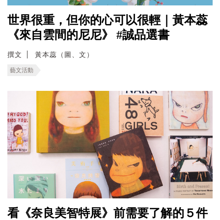
世界很重，但你的心可以很輕｜黃本蕊
《來自雲間的尼尼》 #誠品選書
撰文
黃本蕊（圖、文）
藝文活動
看《奈良美智特展》前需要了解的５件