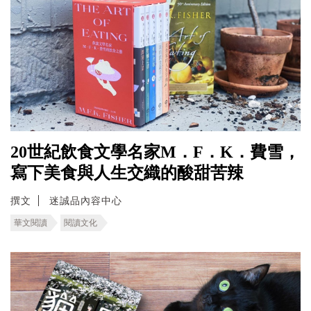
20世紀飲食文學名家M．F．K．費雪，
寫下美食與人生交織的酸甜苦辣
撰文
迷誠品內容中心
華文閱讀
閱讀文化