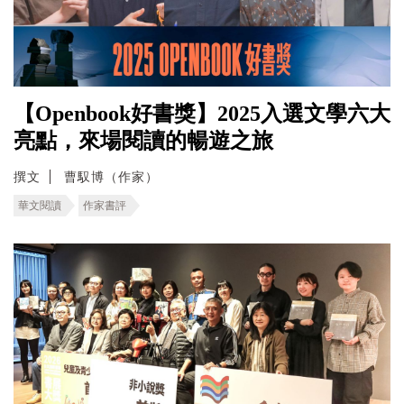
【Openbook好書獎】2025入選文學六大
亮點，來場閱讀的暢遊之旅
撰文
曹馭博（作家）
華文閱讀
作家書評