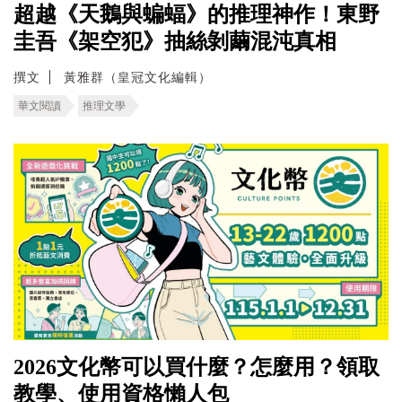
超越《天鵝與蝙蝠》的推理神作！東野
圭吾《架空犯》抽絲剝繭混沌真相
撰文
黃雅群（皇冠文化編輯）
華文閱讀
推理文學
2026文化幣可以買什麼？怎麼用？領取
教學、使用資格懶人包