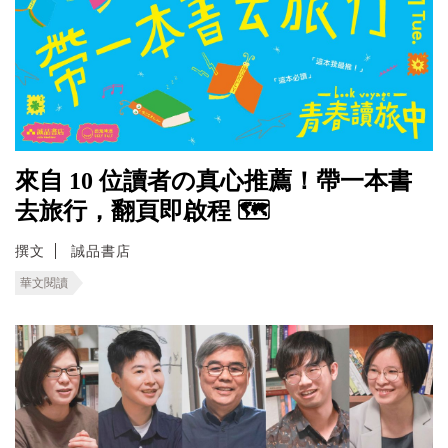
來自 10 位讀者の真心推薦！帶一本書
去旅行，翻頁即啟程 🗺️
撰文
誠品書店
華文閱讀