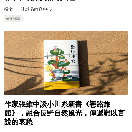
撰文
迷誠品內容中心
華文閱讀
作家張維中談小川糸新書《戀路旅
館》，融合長野自然風光，傳遞難以言
說的哀愁