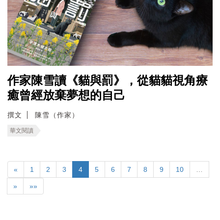
作家陳雪讀《貓與罰》，從貓貓視角療
癒曾經放棄夢想的自己
撰文
陳雪（作家）
華文閱讀
«
1
2
3
4
5
6
7
8
9
10
…
»
»»