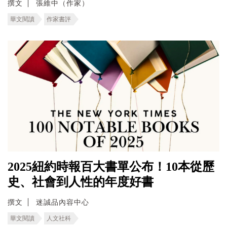
撰文
張維中（作家）
華文閱讀
作家書評
2025紐約時報百大書單公布！10本從歷
史、社會到人性的年度好書
撰文
迷誠品內容中心
華文閱讀
人文社科