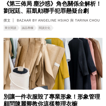
《第三佈局 塵沙惑》角色關係全解析！
劉冠廷、莊凱勛聯手犯罪懸疑台劇
撰文
BAZAAR BY ANGELINE HSIAO 與 TARINA CHOU
華文閱讀
誠品專欄
閱讀文化
別讓一件衣服毀了專業形象！形象管理
顧問陳麗卿教你這樣整理衣櫥