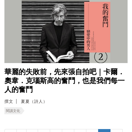
華麗的失敗前，先來張自拍吧｜卡爾．
奧韋．克瑙斯高的奮鬥，也是我們每一
人的奮鬥
撰文
夏夏（詩人）
閱讀文化