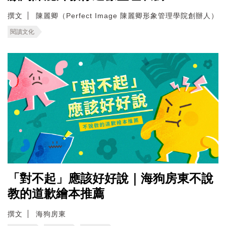
撰文
陳麗卿（Perfect Image 陳麗卿形象管理學院創辦人）
閱讀文化
「對不起」應該好好說｜海狗房東不說
教的道歉繪本推薦
撰文
海狗房東