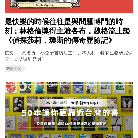
最快樂的時候往往是與問題博鬥的時
刻：林格倫獎得主雅各布．魏格流士談
《偵探莎莉．瓊斯的傳奇歷險記》
撰文
黃淑貞（小兔子書坊店主）、林大利（特有生物研究保
育中心助理研究員）
閱讀文化