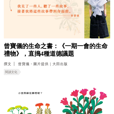
曾寶儀的生命之書：《一期一會的生命
禮物》，直搗4種道德議題
撰文
曾寶儀・圖片提供｜大田出版
閱讀文化