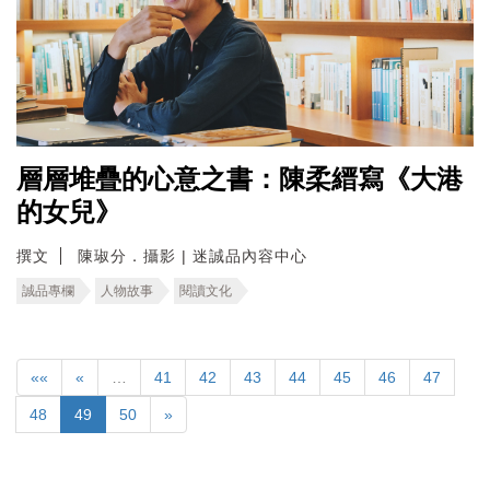
層層堆疊的心意之書：陳柔縉寫《大港
的女兒》
撰文
陳琡分．攝影 | 迷誠品內容中心
誠品專欄
人物故事
閱讀文化
««
«
…
41
42
43
44
45
46
47
48
49
50
»