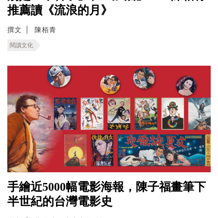
推薦讀《流浪的月》
撰文
陳栢青
閱讀文化
手繪近5000幅電影海報，陳子福畫筆下
半世紀的台灣電影史