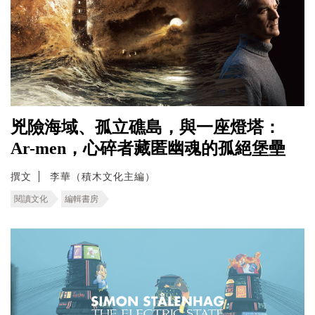
兇險海域、孤立礁島，與一座燈塔：
Ar-men，心碎者藏匿幽魂的孤絕堡壘
撰文
李華（積木文化主編）
閱讀文化
編輯書房