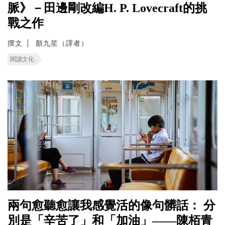
脈》－田邊剛改編H. P. Lovecraft的挑
戰之作
撰文
顏九笙（譯者）
閱讀文化
兩句愈聽愈讓我感覺活的像句髒話： 分
別是「辛苦了」和「加油」——陳栢青