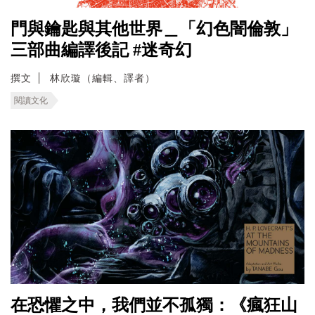
門與鑰匙與其他世界＿「幻色闇倫敦」
三部曲編譯後記 #迷奇幻
撰文
林欣璇（編輯、譯者）
閱讀文化
在恐懼之中，我們並不孤獨：《瘋狂山