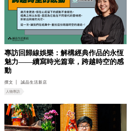
專訪回歸線娛樂：解構經典作品的永恆
魅力——續寫時光篇章，跨越時空的感
動
撰文
誠品生活新店
人物專訪