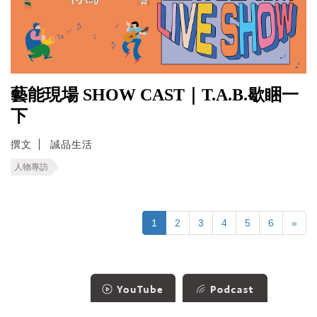
藝能現場 SHOW CAST｜T.A.B.歇睏一
下
撰文
誠品生活
人物專訪
1
2
3
4
5
6
»