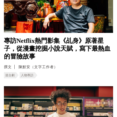
專訪Netflix熱門影集《乩身》原著星
子，從漫畫挖掘小說天賦，寫下最熱血
的冒險故事
撰文
陳默安（文字工作者）
迷台劇
人物專訪