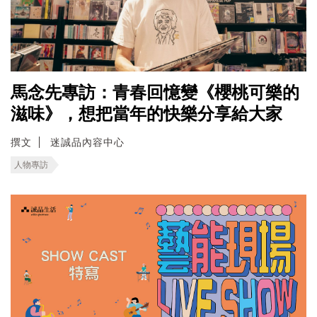
馬念先專訪：青春回憶變《櫻桃可樂的
滋味》，想把當年的快樂分享給大家
撰文
迷誠品內容中心
人物專訪