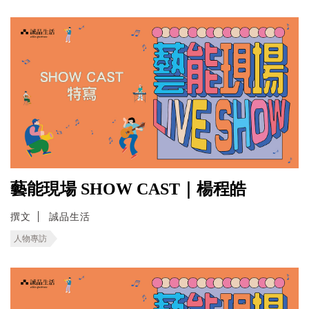
藝能現場 SHOW CAST｜楊程皓
撰文
誠品生活
人物專訪