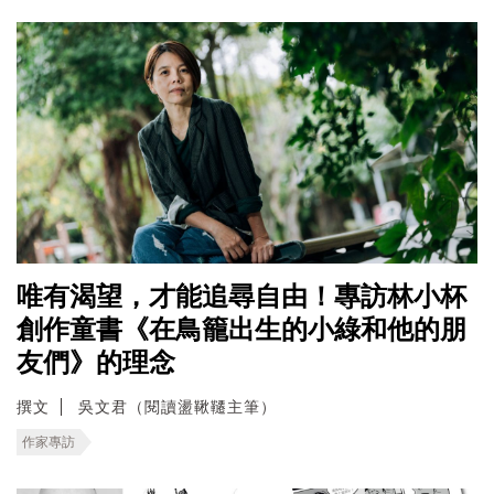
唯有渴望，才能追尋自由！專訪林小杯
創作童書《在鳥籠出生的小綠和他的朋
友們》的理念
撰文
吳文君（閱讀盪鞦韆主筆）
作家專訪