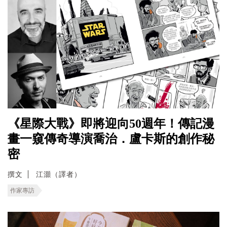
《星際大戰》即將迎向50週年！傳記漫
畫一窺傳奇導演喬治．盧卡斯的創作秘
密
撰文
江灝（譯者）
作家專訪