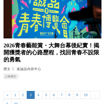
2026青春藝能賞・大舞台幕後紀實！揭
開獲獎者的心路歷程，找回青春不設限
的勇氣
撰文
迷誠品內容中心
人物專訪
«
1
2
3
4
5
6
7
8
9
10
…
»
»»