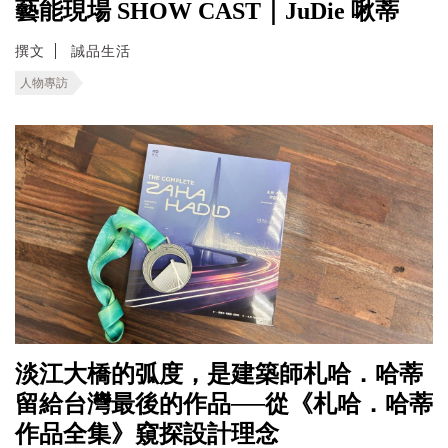
藝能現場 SHOW CAST｜JuDie 啾蒂
撰文
誠品生活
人物專訪
淡江大橋的弧度，是建築師札哈．哈蒂
留給台灣最後的作品──從《札哈．哈蒂
作品全集》窺探設計理念