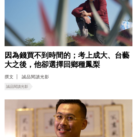
因為錢買不到時間的；考上成大、台藝
大之後，他卻選擇回鄉種鳳梨
撰文
誠品閱讀光影
誠品閱讀光影