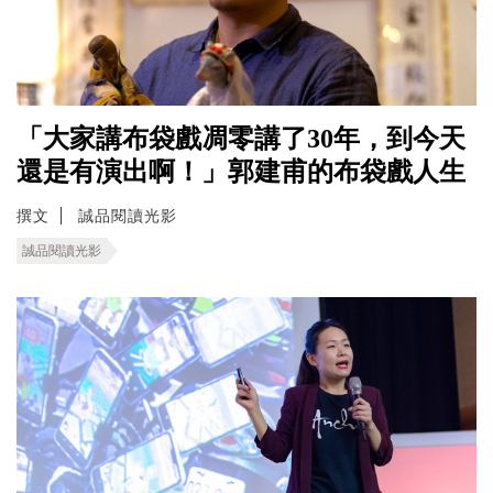
「大家講布袋戲凋零講了30年，到今天
還是有演出啊！」郭建甫的布袋戲人生
撰文
誠品閱讀光影
誠品閱讀光影