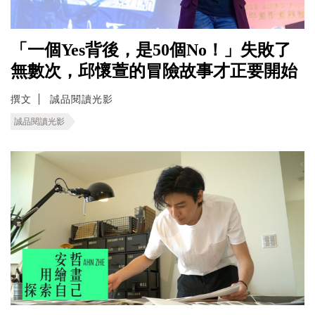
「一個Yes背後，是50個No！」失敗了
無數次，邱懷萱的冒險故事才正要開始
撰文
誠品閱讀光影
誠品閱讀光影