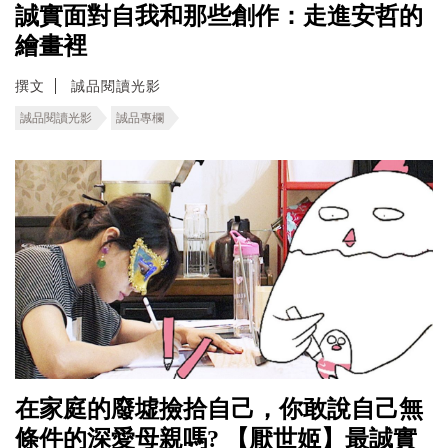
誠實面對自我和那些創作：走進安哲的
繪畫裡
撰文
誠品閱讀光影
誠品閱讀光影
誠品專欄
在家庭的廢墟撿拾自己，你敢說自己無
條件的深愛母親嗎? 【厭世姬】最誠實