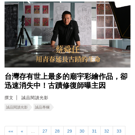
台灣存有世上最多的廟宇彩繪作品，卻
迅速消失中！古蹟修復師曝主因
撰文
誠品閱讀光影
誠品閱讀光影
誠品專欄
««
«
…
27
28
29
30
31
32
33