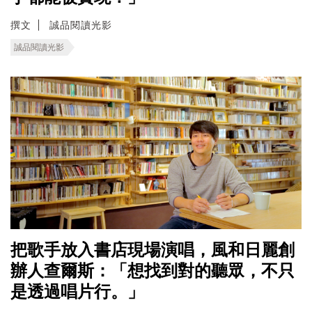
撰文
誠品閱讀光影
誠品閱讀光影
把歌手放入書店現場演唱，風和日麗創
辦人查爾斯：「想找到對的聽眾，不只
是透過唱片行。」