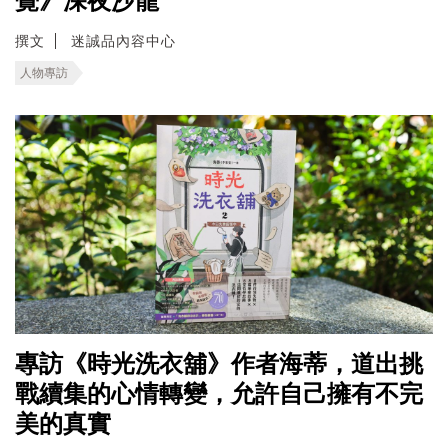
覺》深夜沙龍
撰文
迷誠品內容中心
人物專訪
專訪《時光洗衣舖》作者海蒂，道出挑
戰續集的心情轉變，允許自己擁有不完
美的真實