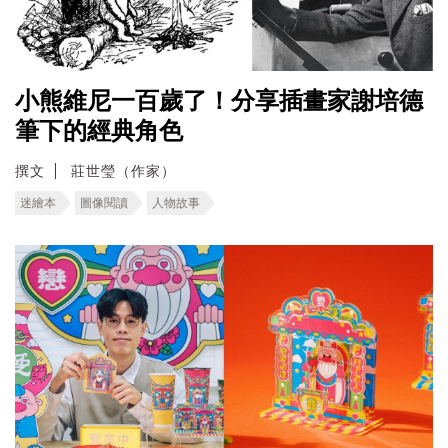
小熊維尼一百歲了！分享插畫家謝培德
筆下的經典角色
撰文
莊世瑩（作家）
迷繪本
圖像閱讀
人物故事