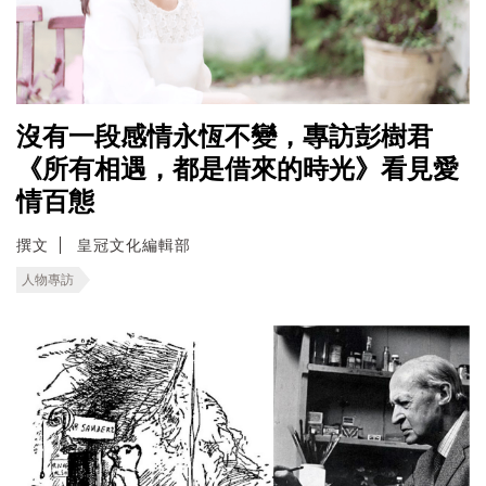
沒有一段感情永恆不變，專訪彭樹君
《所有相遇，都是借來的時光》看見愛
情百態
撰文
皇冠文化編輯部
人物專訪