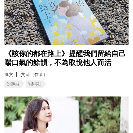
《該你的都在路上》提醒我們留給自己
喘口氣的餘韻，不為取悅他人而活
撰文
艾莉（作者）
心理勵志
作家專訪