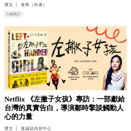
撰文
海蒂（作者）
人物專訪
Netflix 《左撇子女孩》專訪：一部獻給
台灣的真實告白，導演鄒時擎談觸動人
心的力量
撰文
迷誠品內容中心