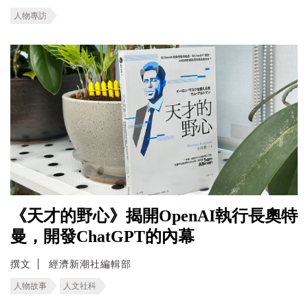
人物專訪
《天才的野心》揭開OpenAI執行長奧特
曼，開發ChatGPT的內幕
撰文
經濟新潮社編輯部
人物故事
人文社科