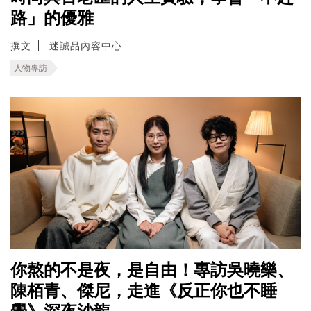
路」的優雅
撰文
迷誠品內容中心
人物專訪
你熬的不是夜，是自由！專訪吳曉樂、
陳栢青、傑尼，走進《反正你也不睡